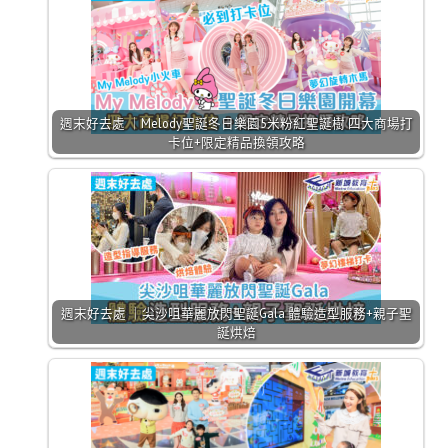
週末好去處 ｜Melody聖誕冬日樂園5米粉紅聖誕樹 四大商場打
卡位+限定精品換領攻略
週末好去處 ｜尖沙咀華麗放閃聖誕Gala 體驗造型服務+親子聖
誕烘焙