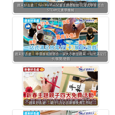
週末好去處 ｜Yum Me Play兒童主題體驗館 沉浸式學習 結合
STEAM元素學機械
週末好去處 ｜中環展城館適合一家大小歡度週末 一站式滿足打
卡/展覽/遊戲
週末好去處 ｜ 親子1月必去新春免費工作坊