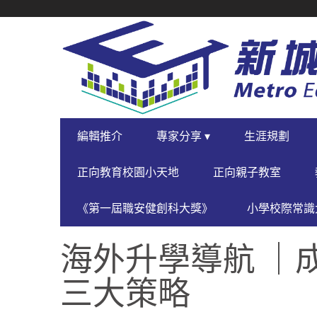
SECONDARY
NAVIGATION
PRIMARY
編輯推介
專家分享 ▾
生涯規劃
NAVIGATION
正向教育校園小天地
正向親子教室
《第一屆職安健創科大獎》
小學校際常識大
海外升學導航 ｜
三大策略