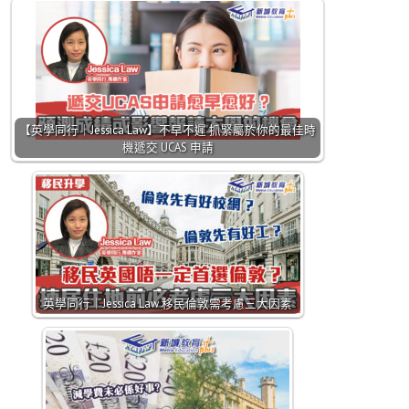
【英學同行｜Jessica Law】不早不遲 抓緊屬於你的最佳時
機遞交 UCAS 申請
英學同行｜Jessica Law 移民倫敦需考慮三大因素