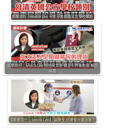
英學同行｜Jessica Law 一文分清英國公立學校類別
英學同行｜Jessica Law 唔怕英文差 做足６件事輕鬆 移民
英國
【英學同行｜Jessica Law】 留學生 回港有何要注意？