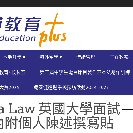
本地升學 ▾
海外留學 ▾
情緒管理
子女教養
教育+校長室
第三屆中學生電台節目製作基本法創作訓練
賽2025
職安健巡迴學校探訪活動2024-2025
ca Law 英國大學面試
內附個人陳述撰寫貼