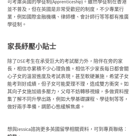
可考慮英國的學徒制(Apprenticeship)。雖然學徒制在香港
並不普及，但在英國是非常受歡迎的制度，不少專業行
業，例如國際金融機構、律師樓、會計師行等等都有推廣
學徒制。
家長紓壓小貼士
除了DSE考生在承受巨大的考試壓力外，陪伴在旁的家
長，相信亦累積不少心理負擔。相信不少家長每日都會關
心子女的溫習進度及考試表現，甚至軟硬兼施，希望子女
能考到好成績，但子女可能愛理不理，造成雙方衝突。如
其向子女施加過多壓力，父母不妨轉移視線，多做資料搜
集了解不同升學出路，例如大學基礎課程、學徒制等等，
做好兩手準備，調節心態緩解焦慮。
想與Jessica諮詢更多英國留學相關資料，可到專頁聯絡︰