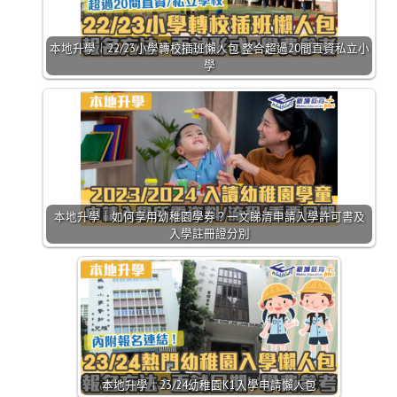
本地升學｜22/23小學轉校插班懶人包 整合超過20間直資私立小
學
本地升學｜如何享用幼稚園學券？一文睇清申請入學許可書及
入學註冊證分別
本地升學｜23/24幼稚園K1入學申請懶人包