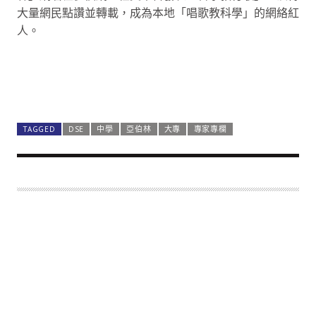
大量網民點讚並轉載，成為本地「唱歌教科學」的網絡紅
人。
TAGGED
DSE
中學
亞伯林
大專
專家專欄