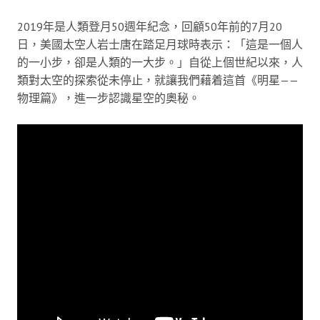
2019年是人類登月50週年紀念，回顧50年前的7月20
日，美國太空人岩士唐在踏足月球時表示：「這是一個人
的一小步，卻是人類的一大步。」自從上個世紀以來，人
類對太空的探索從未停止，就讓我們藉着這首《明星——
物理篇》，進一步認識星空的奧秘。