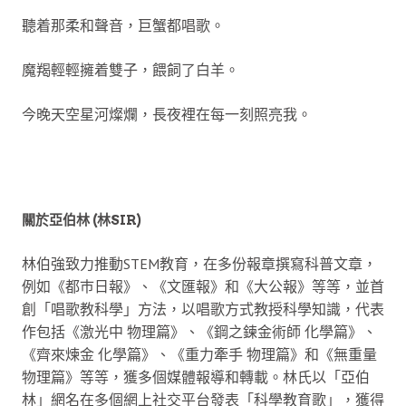
聽着那柔和聲音，巨蟹都唱歌。
魔羯輕輕擁着雙子，餵飼了白羊。
今晚天空星河燦爛，長夜裡在每一刻照亮我。
關於亞伯林 (林SIR)
林伯強致力推動STEM教育，在多份報章撰寫科普文章，
例如《都巿日報》、《文匯報》和《大公報》等等，並首
創「唱歌教科學」方法，以唱歌方式教授科學知識，代表
作包括《激光中 物理篇》、《鋼之鍊金術師 化學篇》、
《齊來煉金 化學篇》、《重力牽手 物理篇》和《無重量
物理篇》等等，獲多個媒體報導和轉載。林氏以「亞伯
林」網名在多個網上社交平台發表「科學教育歌」，獲得