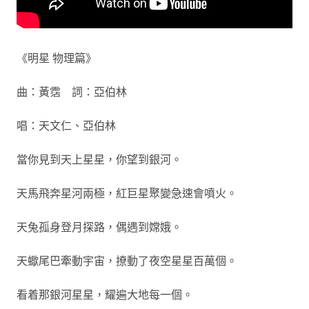
《明星 物理篇》
曲：黃霑 詞：亞伯林
唱：天文仁、亞伯林
當你見到天上星星，你望到銀河。
天馬飛奔星河兩極，紅巨星聚變急速會噴火。
天兔孤身登月探路，偶遇到嫦娥。
天蠍尾巴牽動宇宙，撩動了夜空星星百萬個。
看着那銀河星星，耀遍大地每一個。