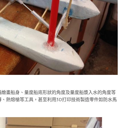
稱繪畫船身、量度船底形狀的角度及量度船漿入水的角度等
、熱熔槍等工具，甚至利用3D打印技術製造零件如防水馬