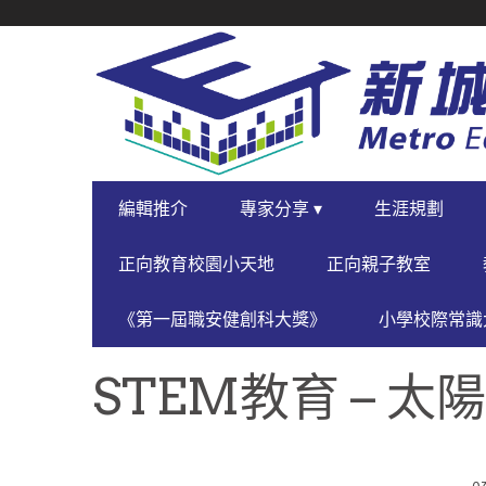
SECONDARY
NAVIGATION
PRIMARY
編輯推介
專家分享 ▾
生涯規劃
NAVIGATION
正向教育校園小天地
正向親子教室
《第一屆職安健創科大獎》
小學校際常識大
STEM教育 – 