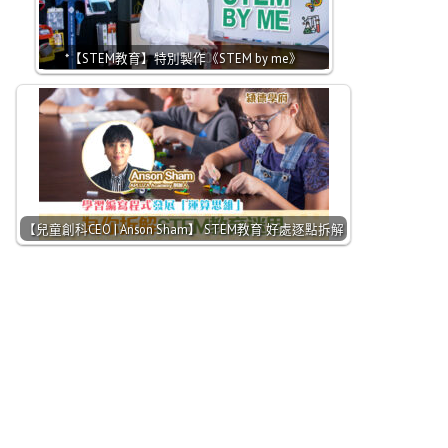
*【STEM教育】特別製作《STEM by me》
【兒童創科CEO | Anson Sham】 STEM教育 好處逐點拆解