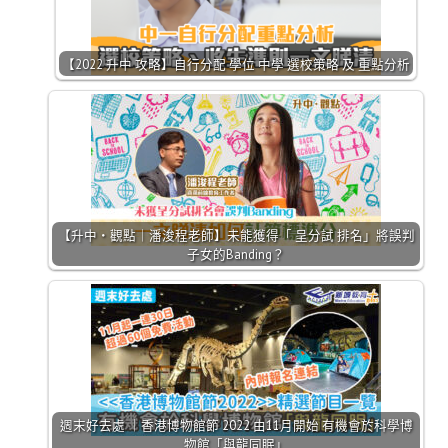
【2022 升中 攻略】自行分配 學位 中學 選校策略 及 重點分析
【升中・觀點｜潘浚程老師】未能獲得「 呈分試 排名」將誤判
子女的Banding？
週末好去處 ｜香港博物館節 2022 由11月開始 有機會於科學博
物館「與龍同眠」