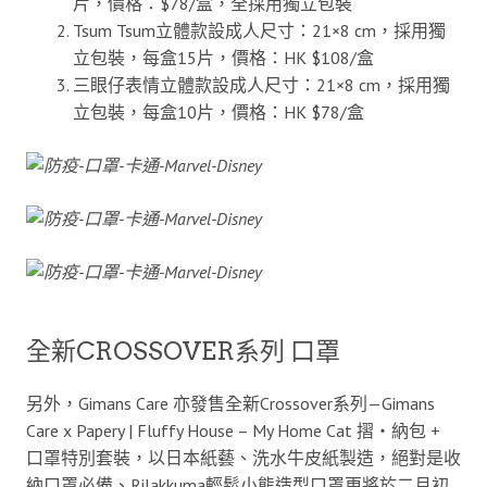
片，價格：$78/盒，全採用獨立包裝
Tsum Tsum立體款設成人尺寸：21×8 cm，採用獨
立包裝，每盒15片，價格：HK $108/盒
三眼仔表情立體款設成人尺寸：21×8 cm，採用獨
立包裝，每盒10片，價格：HK $78/盒
全新CROSSOVER系列 口罩
另外，Gimans Care 亦發售全新Crossover系列—Gimans
Care x Papery | Fluffy House – My Home Cat 摺・納包 +
口罩特別套裝，以日本紙藝、洗水牛皮紙製造，絕對是收
納口罩必備、Rilakkuma輕鬆小熊造型口罩更將於二月初