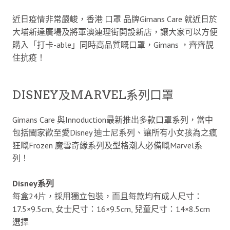
近日疫情非常嚴峻，香港 口罩 品牌Gimans Care 就近日於
大埔新達廣場及將軍澳連理街開設新店，讓大家可以方便
購入「打卡-able」同時高品質嘅口罩，Gimans ，齊齊靚
住抗疫！
DISNEY及MARVEL系列口罩
Gimans Care 與Innoduction最新推出多款口罩系列，當中
包括闔家歡至愛Disney 迪士尼系列、讓所有小女孩為之瘋
狂嘅Frozen 魔雪奇緣系列及型格潮人必備嘅Marvel系
列！
Disney系列
每盒24片，採用獨立包裝，而且每款均有成人尺寸：
17.5×9.5cm, 女士尺寸：16×9.5cm, 兒童尺寸：14×8.5cm
選擇