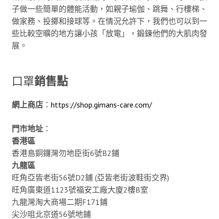
子做一些簡單的體能活動，如親子瑜伽、跳舞、行樓梯、
做家務、投擲和接球等。在情況允許下，我們也可以到一
些比較空曠的地方讓小孩「放電」，鍛鍊他們的大肌肉發
展。
口罩
銷售點
網上商店
：
https://shop.gimans-care.com/
門市地址
：
香港區
香港島銅鑼灣勿地臣街6號B2鋪
九龍區
旺角亞皆老街56號D2鋪 (亞皆老街波鞋街交界)
旺角廣東道1123號福安工廠大廈2樓B室
九龍灣淘大商場二期F171鋪
尖沙咀北京道56號地鋪