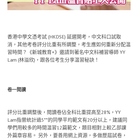
香港中學文憑考試 (HKDSE) 延遲開考，中文科口試取
消，其他考卷評分比重有所調整，考生應如何重新分配温
習時間？《新城教育+》邀請到著名中文科補習導師 YY
Lam (林溢欣)，跟各位考生分享温習秘訣！
卷一閱讀
評分比重調整後，閱讀卷佔全科比重提高至28%，YY
Lam指曾統計過5**的同學平均範文有20分以上，建議同
學們用較多的時間温習12篇範文，題目相對上較乙部課
外篇章容易。 另外，要善用網上資源，多做歷屆試卷，