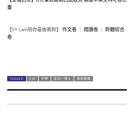
重
【YY Lam陪你最後衝刺】
作文卷
｜
閱讀卷
｜
聆聽綜合
卷
TAGGED
DSE
中學
凌羽一博士
專家專欄