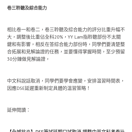
卷三聆聽及綜合能力
相比卷一和卷二，卷三聆聽及綜合能力的評分比重升幅不
大，調整後比重佔全科20%，YY Lam指聆聽部份不太關
鍵和有影響，相反在答綜合能力部份時，同學們要清楚整
合拓展和見解論證的任務，並要懂得掌握時間，至少預留
30分鐘做見解論證，
中文科說話取消，同學們要學會應變，安排温習時間表，
因應DSE延遲重新制定具體的温習策略！
延伸閱讀：
【全城抗炎】DSE筆試延期口試取消 調整中英文科考卷比