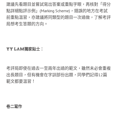
建議先看題目並嘗試寫出答案或重點字眼，再核對「得分
點詳細點評示例」(Marking Scheme)，錯誤的地方在考試
前重點温習，亦建議將同類型的題目一次過做，了解考評
局想考生答題的方向。
YY LAM獨家貼士：
考評局即使在過去一至兩年出過的範文，雖然未必會重複
出長題目，但有機會在字訓部份出題，同學們記得12篇
範文都要温習！
卷二寫作