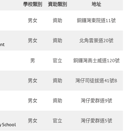
學校類別
資助類別
地址
男女
資助
銅鑼灣東院道11號
男女
資助
北角雲景道20號
int
男
官立
銅鑼灣高士威道120號
男女
資助
灣仔司徒拔道41號B
男女
資助
灣仔愛群道9號
男女
官立
灣仔愛群道5號
y School