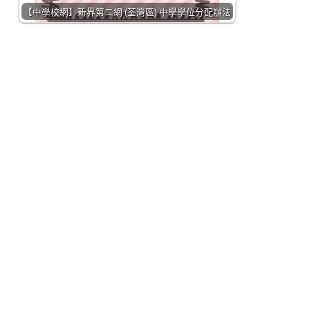
【中學校網】新界第二網 (荃灣區) 中學學位分配辦法