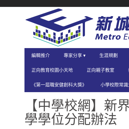
SECONDARY
NAVIGATION
PRIMARY
編輯推介
專家分享 ▾
生涯規劃
NAVIGATION
正向教育校園小天地
正向親子教室
《第一屆職安健創科大獎》
小學校際常識大
【中學校網】新界第
學學位分配辦法