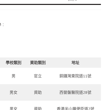
學︰
學校類別
資助類別
地址
男
官立
銅鑼灣東院道11號
男女
資助
西營盤醫院道28號
男女
資助
香港半山羅便臣道2號