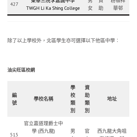
東華三院李嘉誠中學
男
資
粉嶺祥
427
TWGH Li Ka Shing College
女
助
華邨
除了以上學校外，北區學生亦可選擇以下他區中學︰
油尖旺區校網
學
資
編
校
助
學校名稱
地址
號
類
類
別
別
官立嘉道理爵士中
學 (西九龍)
男
官
西九龍大角咀
515