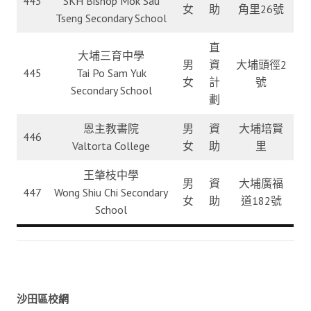
443
SKH Bishop Mok Sau
女
助
角里26號
Tseng Secondary School
直
大埔三育中學
男
資
大埔頭徑2
445
Tai Po Sam Yuk
女
計
號
Secondary School
劃
恩主教書院
男
資
大埔培賢
446
Valtorta College
女
助
里
王肇枝中學
男
資
大埔廣福
447
Wong Shiu Chi Secondary
女
助
道182號
School
沙田區校網