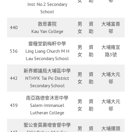
女
助
邨
Inst No.2 Secondary
School
救恩書院
男
資
大埔富善
440
Kau Yan College
女
助
邨
靈糧堂劉梅軒中學
男
資
大埔雍宜
536
Ling Liang Church M H
女
助
路3號
Lau Secondary School
新界鄉議局大埔區中學
男
資
大埔大元
442
NTHYK Tai Po District
女
助
邨
Secondary School
南亞路德會沐恩中學
男
資
大埔大元
439
Salem-Immanuel
女
助
邨
Lutheran College
聖公會莫壽增會督中學
男
資
大埔運頭