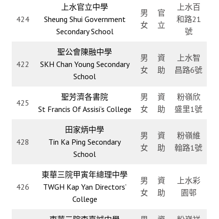
上水官立中學
上水百
男
官
424
Sheung Shui Government
和路21
女
立
Secondary School
號
聖公會陳融中學
男
資
上水智
422
SKH Chan Young Secondary
女
助
昌路6號
School
聖芳濟各書院
男
資
粉嶺欣
425
St Francis Of Assisi’s College
女
助
盛里1號
田家炳中學
男
資
粉嶺維
428
Tin Ka Ping Secondary
女
助
翰路1號
School
東華三院甲寅年總理中學
男
資
上水彩
426
TWGH Kap Yan Directors’
女
助
園邨
College