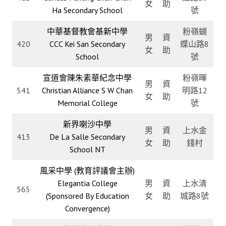
女
助
Ha Secondary School
號
中華基督教會基新中學
粉嶺蝴
男
資
420
CCC Kei San Secondary
蝶山路8
女
助
School
號
宣道會陳朱素華紀念中學
粉嶺暉
男
資
541
Christian Alliance S W Chan
明路12
女
助
Memorial College
號
新界喇沙中學
男
資
上水金
413
De La Salle Secondary
女
助
錢村
School NT
風采中學 (教育評議會主辦)
Elegantia College
男
資
上水清
565
(Sponsored By Education
女
助
城路8號
Convergence)