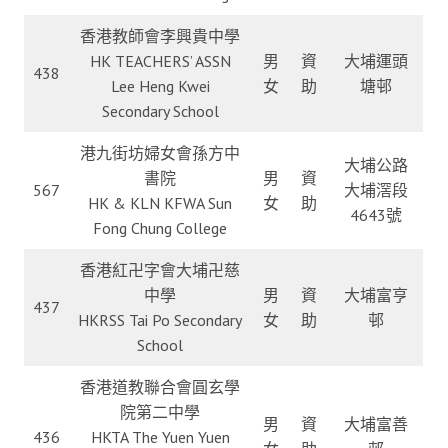
香港教師會李興貴中學
HK TEACHERS’ ASSN
男
資
大埔運頭
438
Lee Heng Kwei
女
助
塘邨
Secondary School
港九街坊婦女會孫方中
大埔公路
書院
男
資
567
大埔滘段
HK & KLN KFWA Sun
女
助
4643號
Fong Chung College
香港紅卍字會大埔卍慈
中學
男
資
大埔富亨
437
HKRSS Tai Po Secondary
女
助
邨
School
香港道教聯合會圓玄學
院第二中學
男
資
大埔富善
436
HKTA The Yuen Yuen