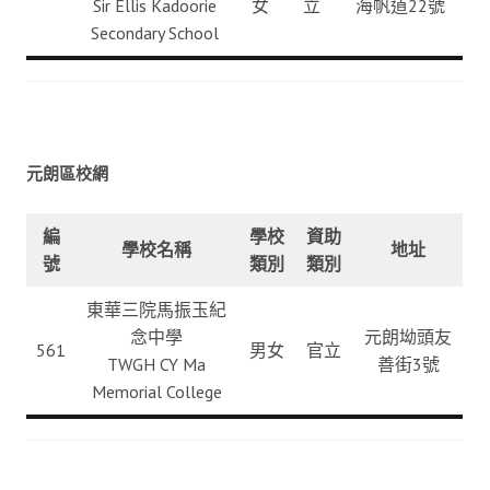
Sir Ellis Kadoorie
女
立
海帆道22號
Secondary School
元朗區校網
編
學校
資助
學校名稱
地址
號
類別
類別
東華三院馬振玉紀
念中學
元朗坳頭友
561
男女
官立
TWGH CY Ma
善街3號
Memorial College