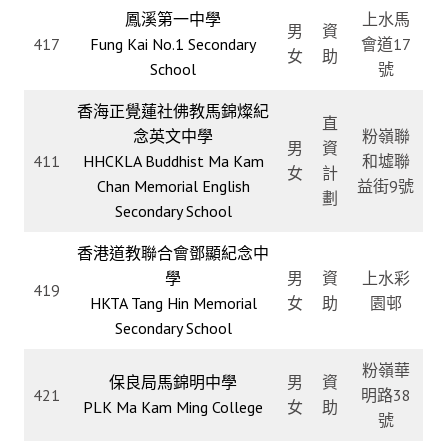
鳳溪第一中學
上水馬
男
資
417
Fung Kai No.1 Secondary
會道17
女
助
School
號
香海正覺蓮社佛教馬錦燦紀
直
念英文中學
粉嶺聯
男
資
411
HHCKLA Buddhist Ma Kam
和墟聯
女
計
Chan Memorial English
益街9號
劃
Secondary School
香港道教聯合會鄧顯紀念中
學
男
資
上水彩
419
HKTA Tang Hin Memorial
女
助
園邨
Secondary School
粉嶺華
保良局馬錦明中學
男
資
421
明路38
PLK Ma Kam Ming College
女
助
號