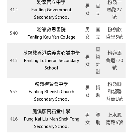
粉嶺官立中學
粉嶺一
男
官
414
Fanling Government
鳴路27
女
立
Secondary School
號
粉嶺救恩書院
男
官
粉嶺欣
540
Fanling Kau Yan College
女
立
盛里3號
直
基督教香港信義會心誠中學
粉嶺馬
男
資
415
Fanling Lutheran Secondary
會道270
女
計
School
號
劃
粉嶺禮賢會中學
粉嶺聯
男
資
535
Fanling Rhenish Church
和墟聯
女
助
Secondary School
益街1號
鳳溪廖萬石堂中學
男
資
上水鳳
416
Fung Kai Liu Man Shek Tong
女
助
南路6號
Secondary School