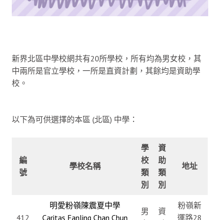
新界北區中學校網共有20所學校，所有均為男女校，其
中兩所是官立學校，一所是直資計劃，其餘均是資助學
校。
以下為可供選擇的本區 (北區) 中學：
學
資
編
校
助
學校名稱
地址
號
類
類
別
別
明愛粉嶺陳震夏中學
粉嶺新
男
資
412
Caritas Fanling Chan Chun
運路28