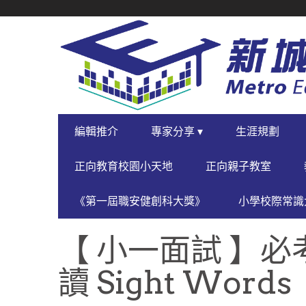
SECONDARY
NAVIGATION
PRIMARY
編輯推介
專家分享 ▾
生涯規劃
NAVIGATION
正向教育校園小天地
正向親子教室
《第一屆職安健創科大獎》
小學校際常識大
【 小‌一‌面‌試 】‌必‌考
讀‌ ‌Sight‌ ‌Words‌