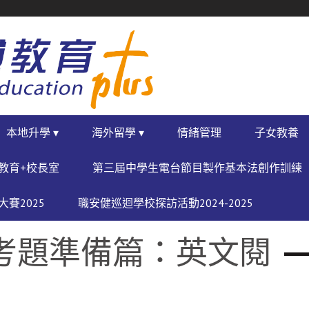
本地升學 ▾
海外留學 ▾
情緒管理
子女教養
教育+校長室
第三屆中學生電台節目製作基本法創作訓練
賽2025
職安健巡迴學校探訪活動2024-2025
‌題‌準‌備‌篇‌：‌英‌文‌閱‌