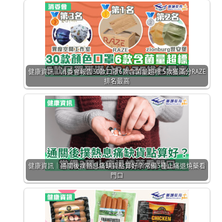
健康資訊｜消委會報告30款口罩6款含菌量超標 5款獲滿分RAZE
排名最高
健康資訊｜通關後撲熱息痛缺貨點算好？常備3種止痛退燒藥看
門口