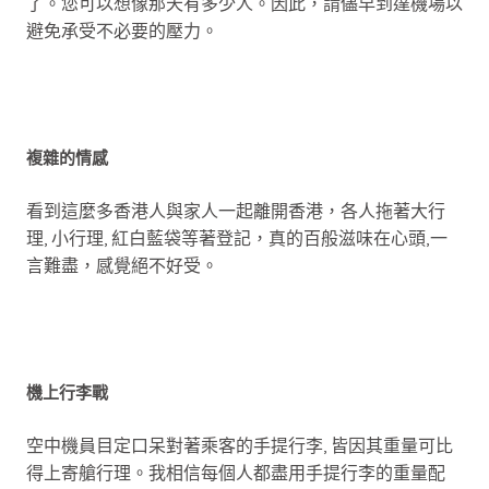
了。您可以想像那天有多少人。因此，請儘早到達機場以
避免承受不必要的壓力。
複雜的情感
看到這麼多香港人與家人一起離開香港，各人拖著大行
理, 小行理, 紅白藍袋等著登記，真的百般滋味在心頭,一
言難盡，感覺絕不好受。
機上行李戰
空中機員目定口呆對著乘客的手提行李, 皆因其重量可比
得上寄艙行理。我相信每個人都盡用手提行李的重量配