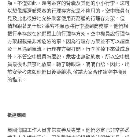
額。不僅如此，還有乘客的背囊及其他的小小行李。您可
以想像經濟艙乘客的行理存方架是不夠用的。空中機員有
見及此也很好地允許乘客使用商務艙的行理存方架。但
猜想跟著是什麼? 乘客不願意將行李搬到商務艙，他們想
把行李存放在他們頭上的行理存方架。空中機員說行理存
方架超載是非常危險的事。因為行理存方架並不可以超重
及一旦遇到氣流，行理存方架打開，行李就掉下來做成意
外。不管空中機員怎麼說，乘客也無動於衷，所以空中機
員最後也無奈地放棄，轉了轉眼珠，喃喃自語。因此，出
於安全考慮如你們日後要離港, 敬請大家合作聽空中機員
的指示。
抵達
英國
英國海關工作人員非常友善及專業。他們必定己非常熟悉