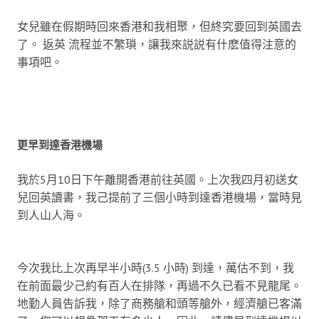
女兒雖在假期時回來香港和我相聚，但終究要回到英國去
了。 返英 流程並不繁瑣，讓我來説説有什麽值得注意的
事項吧。
更早到達香港機場
我於5月10日下午離開香港前往英國。上次我四月初送女
兒回英讀書，我己提前了三個小時到達香港機場，當時見
到人山人海。
今次我比上次再早半小時(3.5 小時) 到達，萬估不到，我
在前面最少己約有百人在排隊，再過不久已看不見龍尾。
地勤人員告訴我，除了商務艙和頭等艙外，經濟艙已客滿