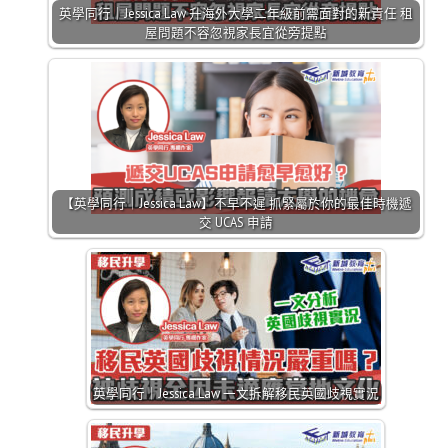
英學同行｜Jessica Law 升海外大學二年級前需面對的新責任 租
屋問題不容忽視家長宜從旁提點
【英學同行｜Jessica Law】不早不遲 抓緊屬於你的最佳時機遞
交 UCAS 申請
英學同行｜Jessica Law 一文拆解移民英國歧視實況