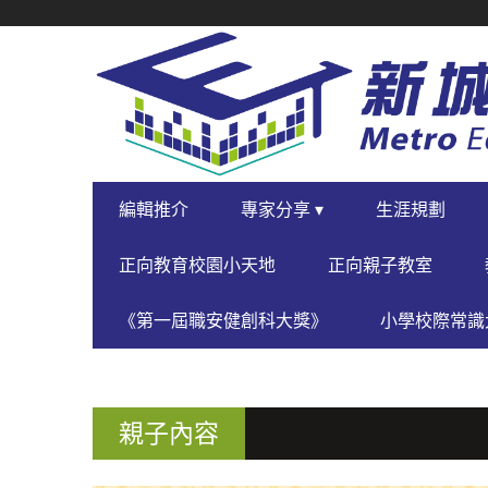
SECONDARY
NAVIGATION
PRIMARY
編輯推介
專家分享 ▾
生涯規劃
NAVIGATION
正向教育校園小天地
正向親子教室
《第一屆職安健創科大獎》
小學校際常識大
親子內容