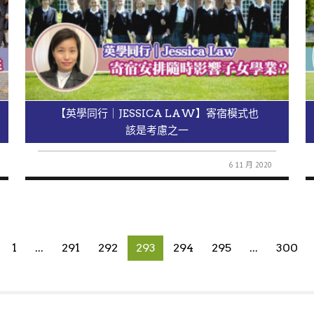
【英學同行｜JESSICA LAW】寄宿模式也
該是考慮之一
6 11 月 2020
1
...
291
292
293
294
295
...
300