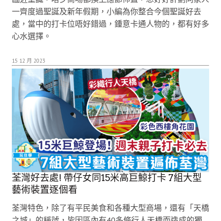
一齊度過聖誕及新年假期，小編為你整合今個聖誕好去
處，當中的打卡位唔好錯過，鍾意卡通人物的，都有好多
心水選擇。
15 12 月 2023
荃灣好去處! 帶仔女同15米高巨鯨打卡 7組大型
藝術裝置逐個看
荃灣特色，除了有平民美食和各種大型商場，還有「天橋
之城」的稱號，皆因區內有40多條行人天橋而造成的獨