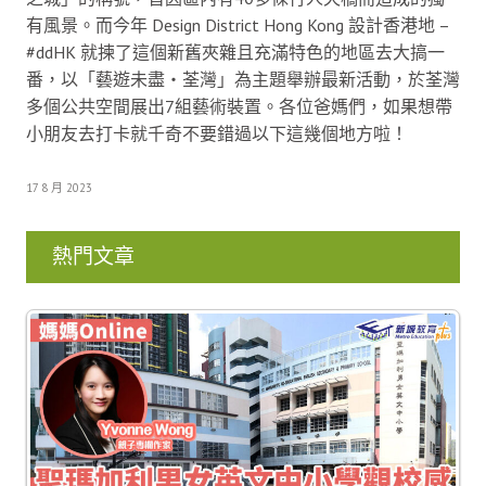
有風景。而今年 Design District Hong Kong 設計香港地 –
#ddHK 就揀了這個新舊夾雜且充滿特色的地區去大搞一
番，以「藝遊未盡・荃灣」為主題舉辦最新活動，於荃灣
多個公共空間展出7組藝術裝置。各位爸媽們，如果想帶
小朋友去打卡就千奇不要錯過以下這幾個地方啦！
17 8 月 2023
熱門文章