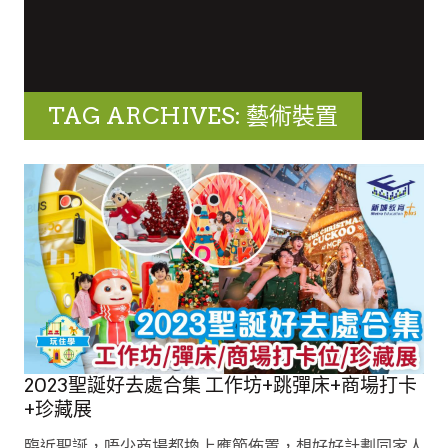
TAG ARCHIVES: 藝術裝置
2023聖誕好去處合集 工作坊+跳彈床+商場打卡
+珍藏展
臨近聖誕，唔少商場都換上應節佈置，想好好計劃同家人