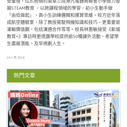
受重視，位於粉嶺的東華三院港九電器商聯會小學致力發
展STEAM教育 ，以跨課程領域的學習，初小生動手做
「由低做起」，高小生訓練邏輯和運算思維。校方近年落
成航空體驗室，除了教授駕駛飛機知識和技巧，更重要是
灌輸價值觀，包括溝通合作等等。校長林惠敏接受《新城
教育+》專訪時更透露學校提供逾50種課外活動，希望學
生盡展潛能，及早規劃人生。
24 1 月 2024
熱門文章