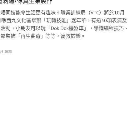
墊刺繡/像真生果製作
唔同技能令生活更有趣味。職業訓練局（VTC）將於10月
日喺西九文化區舉辦「玩轉技能」嘉年華，有逾30項表演及
活動，小朋友可以玩「Dok Dok機器車」，學識編程技巧、
糖霜裝飾「再生曲奇」等等，寓教於樂。
 月 2023