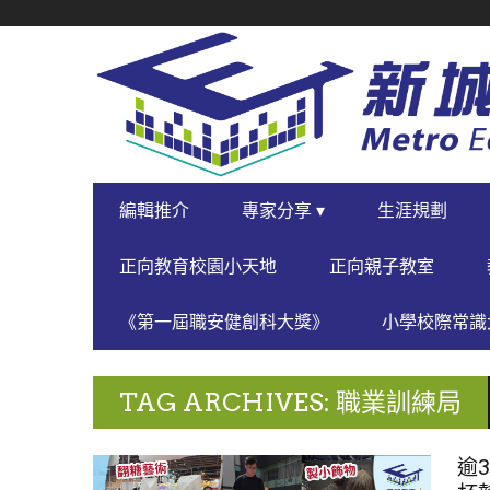
SECONDARY
NAVIGATION
PRIMARY
編輯推介
專家分享 ▾
生涯規劃
NAVIGATION
正向教育校園小天地
正向親子教室
《第一屆職安健創科大獎》
小學校際常識大
TAG ARCHIVES: 職業訓練局
逾