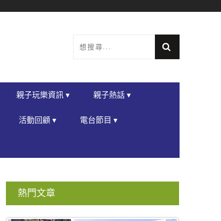
親子玩樂資訊 ▾
親子熱話 ▾
活動回顧 ▾
電台節目 ▾
熱門文章