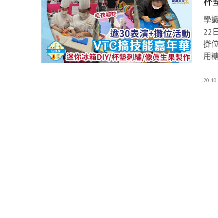
杯
學識
22
攤位
用
20 10