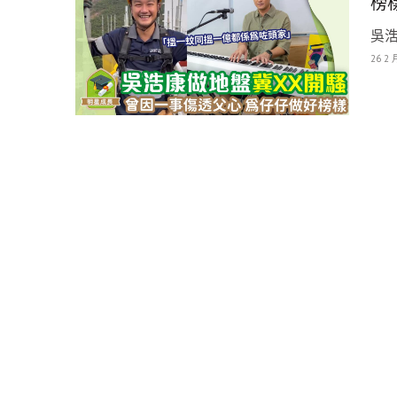
榜
吳浩
26 2 