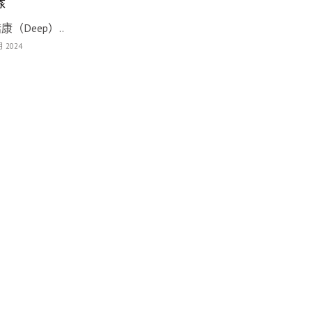
樣
康（Deep）..
月 2024