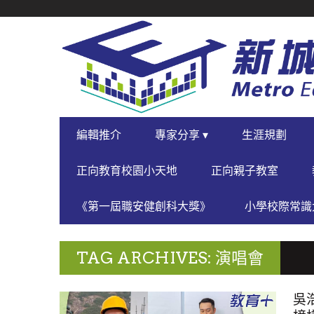
SECONDARY
NAVIGATION
PRIMARY
編輯推介
專家分享 ▾
生涯規劃
NAVIGATION
正向教育校園小天地
正向親子教室
《第一屆職安健創科大獎》
小學校際常識大
TAG ARCHIVES: 演唱會
吳