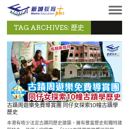
TAG ARCHIVES: 歷史
古蹟周遊樂免費導賞團 同仔女探索10幢古蹟學
歷史
本港有唔少法定古蹟同歷史建築，擁有豐富歷史和獨特建