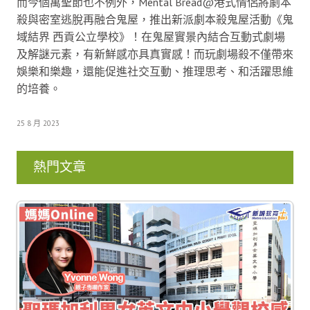
而今個萬聖節也不例外，Mental Bread@港式情侶將劇本
殺與密室逃脫再融合鬼屋，推出新派劇本殺鬼屋活動《鬼
域結界 西貢公立學校》！在鬼屋實景內結合互動式劇場
及解謎元素，有新鮮感亦具真實感！而玩劇場殺不僅帶來
娛樂和樂趣，還能促進社交互動、推理思考、和活躍思維
的培養。
25 8 月 2023
熱門文章