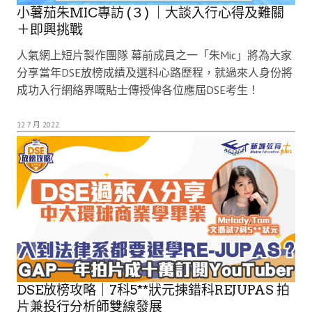
小薯茄朱MIC專訪 (３) ｜大談入行心得及難關
＋即興挑戰
人氣網上短片製作團隊 幕前成員之一「朱Mic」將為大家
分享當年DSE放榜成績及選科心路歷程，就過來人身份將
成功入行網絡界嘅貼士傳授俾各位應屆DSE考生！
12 7 月 2022
DSE放榜攻略｜7科5**狀元揀錯科REJUPAS 拍
片兼投行分析師雙線發展