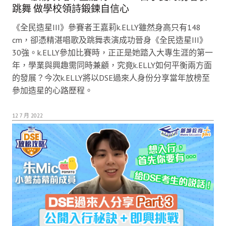
跳舞 做學校領詩鍛鍊自信心
《全民造星III》參賽者王嘉莉k.ELLY雖然身高只有148
cm，卻憑精湛唱歌及跳舞表演成功晉身《全民造星III》
30強。k.ELLY參加比賽時，正正是她踏入大專生涯的第一
年，學業與興趣需同時兼顧，究竟k.ELLY如何平衡兩方面
的發展？今次k.ELLY將以DSE過來人身份分享當年放榜至
參加造星的心路歷程。
12 7 月 2022