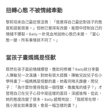
扭轉心態 不被情緒牽動
黎莉坦承自己最近很沮喪：「我覺得自己最近對孩子的態
度和語氣很差。」但她已覺得有改變，能間中控制自己的
情緒不爆裂。Bally 一針見血地說她心態仍未變，「當心
態一變，所有事情就不同了。」
當孩子畫媽媽是怪獸
既然在孩子面前情緒爆發，應如何修補？Bally就分享藝
人陳敏兒一次演講，對她有很大提醒。陳敏兒說兒子在小
學時畫了一幅媽媽是怪獸的畫，她看完晴天霹靂，問兒
子：「為什麼你覺得我是一個怪獸、像魔鬼的樣子？」才
發現自己在兒子心目中是這樣的面目，深感後悔，從此，
她的態度改變了很多。Bally 感慨地說：「我經常在想，
我小朋友如果畫我，會是一幅怎樣的畫？」