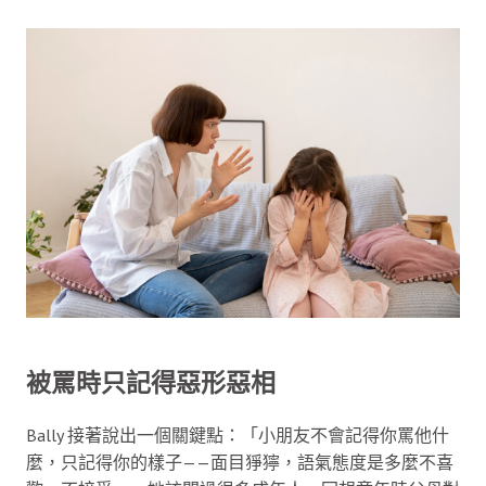
被罵時只記得惡形惡相
Bally 接著說出一個關鍵點：「小朋友不會記得你罵他什
麼，只記得你的樣子——面目猙獰，語氣態度是多麼不喜