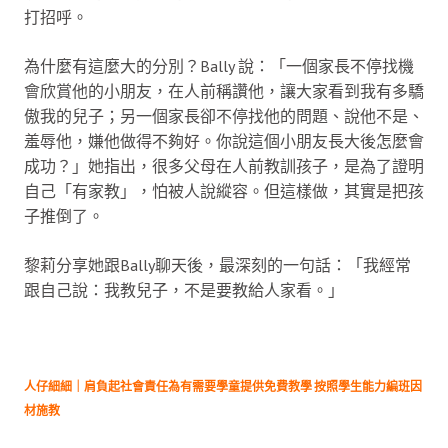
打招呼。
為什麼有這麼大的分別？Bally 說：「一個家長不停找機
會欣賞他的小朋友，在人前稱讚他，讓大家看到我有多驕
傲我的兒子；另一個家長卻不停找他的問題、說他不是、
羞辱他，嫌他做得不夠好。你說這個小朋友長大後怎麼會
成功？」她指出，很多父母在人前教訓孩子，是為了證明
自己「有家教」，怕被人說縱容。但這樣做，其實是把孩
子推倒了。
黎莉分享她跟Bally聊天後，最深刻的一句話：「我經常
跟自己說：我教兒子，不是要教給人家看。」
人仔細細｜肩負起社會責任為有需要學童提供免費教學 按照學生能力編班因
材施教