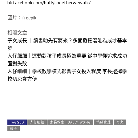
hk.facebook.com/ballytogetherwewalk/
圖片：freepik
相關文章
子女成長 ｜讀書叻先有將來？多面發挖潛能為成才基本
步
人仔細細｜運動對孩子成長極為重要 從中學懂追求成功
面對失敗
人仔細細｜學校教學模式影響子女投入程度 家長選擇學
校切忌貪方便
TAGGED
人仔細細
家長教室｜BALLY WONG
情緒管理
育兒
親子