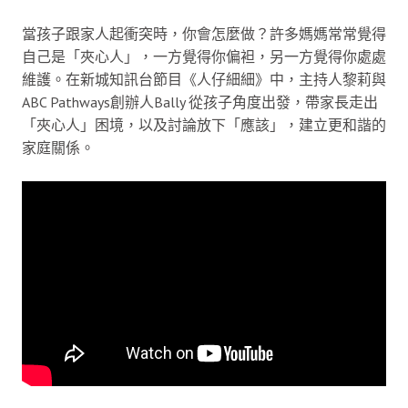
當孩子跟家人起衝突時，你會怎麼做？許多媽媽常常覺得
自己是「夾心人」，一方覺得你偏袒，另一方覺得你處處
維護。在新城知訊台節目《人仔細細》中，主持人黎莉與
ABC Pathways創辦人Bally 從孩子角度出發，帶家長走出
「夾心人」困境，以及討論放下「應該」，建立更和諧的
家庭關係。