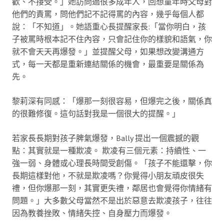
歡、不接受。」她訪問過很多成年人，回想童年時父母對
他們的責罵，問他們記不記得罵的內容，幾乎每個人都
說：「不知道」。她語重心長提醒家長:「當你明白，孩
子被罵時根本記不住內容，只會記住你的樣貌和語氣，你
就不會天天再爆發。」並提醒父母，如果想改變溝通方
式，每一天都是重新連結關係的機會，最重要是關係為
先。
黎莉深有同感：「爆那一刻很容易，但爆完之後，關係真
的很難修復。這句話對我是一個很大的提醒。」
若家長長期對孩子脾氣爆發，Bally 提出一個震撼的觀
點：其實就是一種欺凌。 欺凌有三個元素：持續性、一
強一弱、身體或心理長時間受創傷。「孩子不能還擊，你
長期這樣對他，不就是欺凌嗎？你覺得小朋友頑皮很失
禮，但你爆那一刻，其實更失禮，鄰居也會覺得你情緒有
問題。」大多數父母當然不是出於惡意去欺凌孩子，往往
因為教養挫敗、情緒失控、自身壓力而爆發。