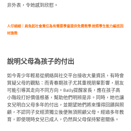
非外表，令她感到欣慰。
人仔細細｜肩負起社會責任為有需要學童提供免費教學 按照學生能力編班因
材施教
說明父母為孩子的付出
如今青少年輕易從網絡與社交平台接收大量資訊，有時會
質疑父母的觀點：而青春期孩子尤其重視朋輩影響，朋友
可能引導其走向不同方向。Bally提醒家長，應在孩子高
小階段打好價值根基，幫助他們明辨是非。同時，她也讓
女兒明白父母多年的付出，並期望她們將來懂得回饋與照
顧，不認同子女經濟獨立後便無須照顧父母。經過多年教
育，即使現時女兒已成人，仍然與父母保持緊密關係。