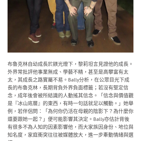
布魯克林自幼成長於鎂光燈下，黎莉坦言見證他的成長。
外界常批評他事業無成、學藝不精，甚至是高攀富有太
太，其成長之路實屬不易。Bally分析，在公眾目光下成
長的布魯克林，長期背負外界負面標籤；若沒有堅定信
念，成年後會被所結識的人動搖其信念。「信念與價值觀
是『冰山底層』的東西，有時一句話就足以觸動。」她舉
例，若伴侶問：「為何你仍活在母親的陰影下？為什麼你
還要跟她一起？」便可能影響其決定。Bally亦估計背後
有很多不為人知的因素影響他，而大家族因身份、地位與
知名度，家庭衝突往往被媒體放大，進一步牽動情緒與選