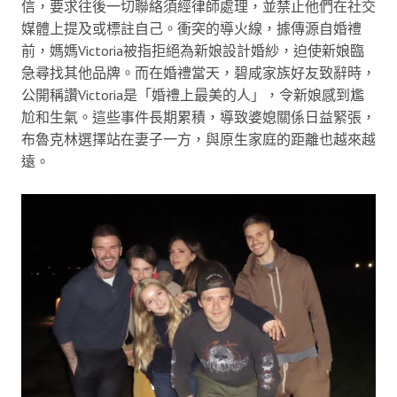
信，要求往後一切聯絡須經律師處理，並禁止他們在社交
媒體上提及或標註自己。衝突的導火線，據傳源自婚禮
前，媽媽Victoria被指拒絕為新娘設計婚紗，迫使新娘臨
急尋找其他品牌。而在婚禮當天，碧咸家族好友致辭時，
公開稱讚Victoria是「婚禮上最美的人」，令新娘感到尷
尬和生氣。這些事件長期累積，導致婆媳關係日益緊張，
布魯克林選擇站在妻子一方，與原生家庭的距離也越來越
遠。