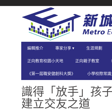
SECONDARY
NAVIGATION
PRIMARY
編輯推介
專家分享 ▾
生涯規劃
NAVIGATION
正向教育校園小天地
正向親子教室
《第一屆職安健創科大獎》
小學校際常識大
識得「放手」孩子
建立交友之道