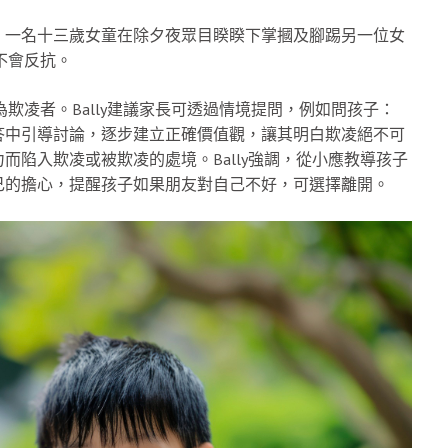
，一名十三歲女童在除夕夜眾目睽睽下掌摑及腳踢另一位女
不會反抗。
為欺凌者。Bally建議家長可透過情境提問，例如問孩子：
答中引導討論，逐步建立正確價值觀，讓其明白欺凌絕不可
陷入欺凌或被欺凌的處境。Bally強調，從小應教導孩子
己的擔心，提醒孩子如果朋友對自己不好，可選擇離開。