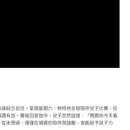
表達缺乏自信。某個星期六，她特地全程陪伴兒子比賽，在
稱讚有加。賽後回家途中，兒子忽然說道：「媽媽你今天看
，從未想過，僅僅在場邊的陪伴與鼓勵，竟能給予孩子力