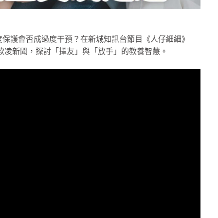
度保護會否成過度干預？在新城知訊台節目《人仔細細》
y從一則欺凌新聞，探討「擇友」與「放手」的教養智慧。