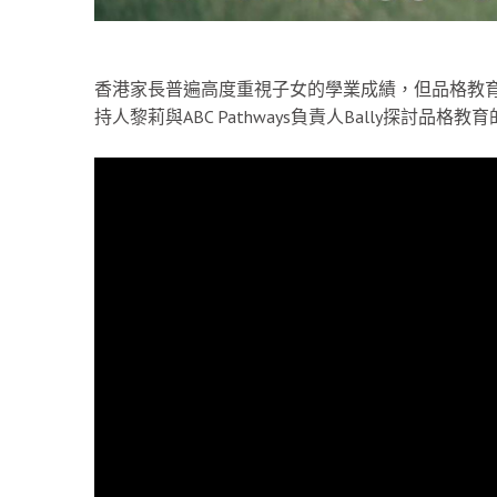
香港家長普遍高度重視子女的學業成績，但品格教
持人黎莉與ABC Pathways負責人Bally探討