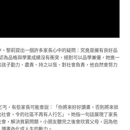
中，黎莉提出一個許多家長心中的疑問：究竟是擁有良好品
ly認為品格與學業成績沒有衝突，絕對可以品學兼優，她進一
如孩子勤力、盡責、持之以恆、對社會負責，他自然會努力
個乞丐，有些家長可能會說：「你將來好好讀書，否則將來就
助社會，令的社區不再有人行乞」。她指一句話展現了家長
社會，解決貧窮問題。小朋友聽完之後會欣賞父母，因為他
，讀書內化成人生的動力。