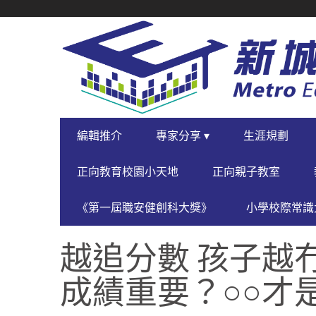
SECONDARY
NAVIGATION
PRIMARY
編輯推介
專家分享 ▾
生涯規劃
NAVIGATION
正向教育校園小天地
正向親子教室
《第一屆職安健創科大獎》
小學校際常識大
越追分數 孩子越
成績重要？○○才