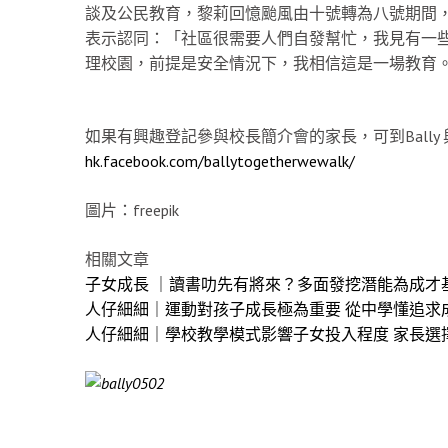
談及公民教育，黎莉回憶颱風由十號轉為八號期間，有
表示認同：「社區很需要人們自發幫忙，我見有一
理校園，前提是安全情況下，我相信這是一場教育
如果有興趣登記參與校長簡介會的家長，可到Bally
hk.facebook.com/ballytogetherwewalk/
圖片：freepik
相關文章
子女成長 ｜讀書叻先有將來？多面發挖潛能為成才
人仔細細｜運動對孩子成長極為重要 從中學懂追求
人仔細細｜學校教學模式影響子女投入程度 家長選