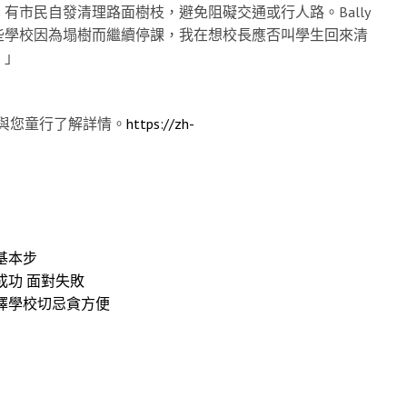
市民自發清理路面樹枝，避免阻礙交通或行人路。Bally
些學校因為塌樹而繼續停課，我在想校長應否叫學生回來清
。」
 與您童行了解詳情。
https://zh-
基本步
成功 面對失敗
擇學校切忌貪方便