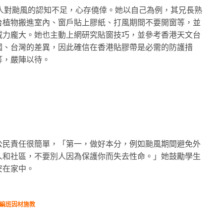
些人對颱風的認知不足，心存僥倖。她以自己為例，其兄長熟
台植物搬進室內、窗戶貼上膠紙、打風期間不要開窗等，並
威力龐大。她也主動上網研究貼窗技巧，並參考香港天文台
國、台灣的差異，因此確信在香港貼膠帶是必需的防護措
等，嚴陣以待。
公民責任很簡單，「第一，做好本分，例如颱風期間避免外
人和社區，不要別人因為保護你而失去性命。」她鼓勵學生
安在家中。
力編班因材施教