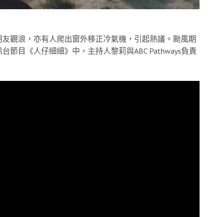
朋友觀浪，亦有人爬出窗外移正冷氣機，引起熱議。颱風期
目《人仔細細》中，主持人黎莉與ABC Pathways負責