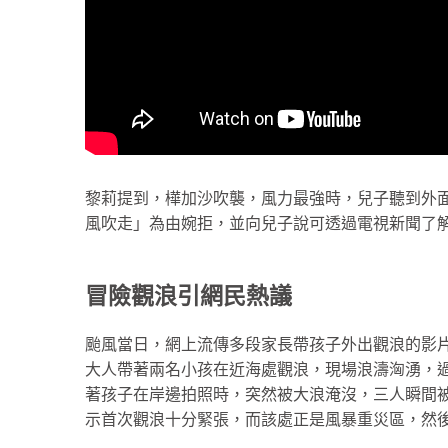
黎莉提到，樺加沙吹襲，風力最強時，兒子聽到外
風吹走」為由婉拒，並向兒子說可透過電視新聞了
冒險觀浪引網民熱議
颱風當日，網上流傳多段家長帶孩子外出觀浪的影
大人帶著兩名小孩在近海處觀浪，現場浪濤洶湧，
著孩子在岸邊拍照時，突然被大浪淹沒，三人瞬間
示首次觀浪十分緊張，而該處正是風暴重災區，然