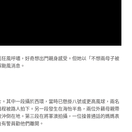
面狂風呼嘯，好奇想出門親身感受。但她以「不想兩母子被
解颱風消息。
片。其中一段攝於西環，當時已懸掛八號或更高風球，兩名
過程被路人拍下。另一段發生在海怡半島，兩位外籍母親帶
被沖倒在地。第三段在將軍澳拍攝，一位操普通話的媽媽表
後有警員勸他們離開。