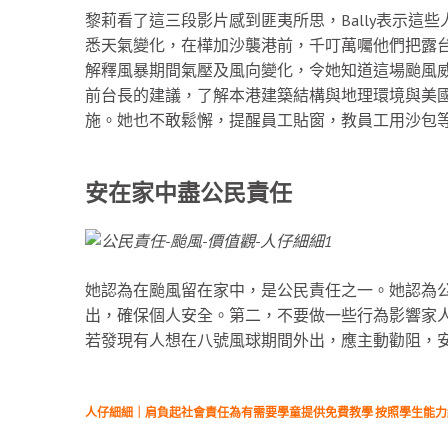
黎莉看了這三段影片感到匪夷所思，Bally表示這
悉天氣變化，在樺加沙襲港前，千叮萬囑他們把露
解釋風暴期間氣壓及風向變化，令她知道這場颱風
前台長的建議，了解本港建築結構與地理環境與美
施。她也不敢鬆懈，提醒員工貼窗，教員工用沙包
安在家中盡公民責任
她認為在颱風留在家中，是公民責任之一。她認為
出，確保個人安全。第二，不要做一些行為影響家
若發現有人想在八號風球期間外出，應主動勸阻，
人仔細細｜肩負起社會責任為有需要學童提供免費教學 按照學生能