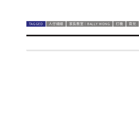
TAGGED
人仔細細
家長教室｜BALLY WONG
打機
育兒