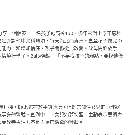
分享一個個案，一名孩子IQ高達130，多年來對上學不感興
是針對他中文科弱項，每天為此而責罵。直至孩子做完IQ
的能力，和增加信任，親子關係從此改變。父母開始放手，
境扭轉了。Bally強調：「不要找孩子的弱點，要找他優
沉迷打機，Bally選擇放手讓她玩，但她常關注女兒的心理狀
感等身體警號。直到中二，女兒如夢初醒，主動表示要努力
服藥改善專注力不足與過度活躍的徵狀。