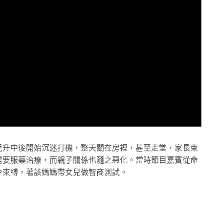
兒升中後開始沉迷打機，整天關在房裡，甚至走堂，家長束
需要服藥治療，而親子關係也隨之惡化。當時節目嘉賓從命
令束縛，著該媽媽帶女兒做智商測試。