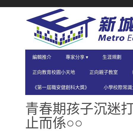
SECONDARY
NAVIGATION
PRIMARY
編輯推介
專家分享 ▾
生涯規劃
NAVIGATION
正向教育校園小天地
正向親子教室
《第一屆職安健創科大獎》
小學校際常識大
青春期孩子沉迷打
止而係○○