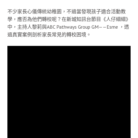
不少家長心儀傳統幼稚園，不過當發現孩子適合活動教
學，應否為他們轉校呢？在新城知訊台節目《人仔細細》
中，主持人黎莉與ABC Pathways Group GM——Esme ，透
過真實案例剖析家長常見的轉校困境。