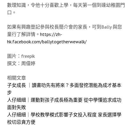
數理知識，令他十分喜歡上學，每天第一個到達幼稚園門
口。
如果有興趣登記參與校長簡介會的家長，可到Bally 與您
童行了解詳情。
https://zh-
hk.facebook.com/ballytogetherwewalk/
圖片：freepik
撰文：周僖婷
相關文章
子女成長 ｜讀書叻先有將來？多面發挖潛能為成才基本
步
人仔細細｜運動對孩子成長極為重要 從中學懂追求成功
面對失敗
人仔細細｜學校教學模式影響子女投入程度 家長選擇學
校切忌貪方便