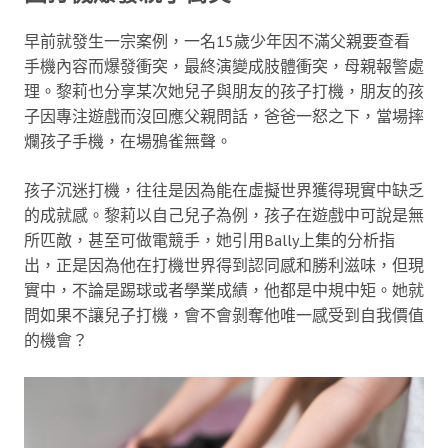
早前就發生一宗案例，一名15歲少年因不滿父親要查看
手機內容而爆發衝突，最終演變成肢體衝突，母親報警處
理。黎莉也分享某次她兒子與朋友的孩子打機，朋友的孩
子因專注遊戲而沒回應父親問話，爸爸一怒之下，當場摔
爛孩子手機，在場鴉雀無聲。
孩子沉迷打機，往往是因為能在虛擬世界獲得現實中缺乏
的成就感。黎莉以自己兒子為例，孩子在遊戲中可說是無
所匹敵，甚至可做電競手，她引用Bally上集的分析指
出，正是因為他在打機世界得到認同感和勝利滋味，但現
實中，不論是踢球或者學業成績，他都是中規中矩。她就
問如果不讓兒子打機，會不會剝奪他唯一感受到自我價值
的機會？