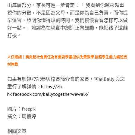
山底層部分，家長可進一步肯定：「 我看到你越來越重
視你的分數，不是因為父母，而是你為自己負責，而你提
早溫習，證明你懂得規劃時間。我們慢慢看看怎樣可以做
好一點。」她認為在現實中創造正向鼓勵，能把孩子遠離
打機。
人仔細細｜肩負起社會責任為有需要學童提供免費教學 按照學生能力編班因
材施教
如果有興趣登記參與校長簡介會的家長，可到Bally 與您
童行了解詳情。
https://zh-
hk.facebook.com/ballytogetherwewalk/
圖片：freepik
撰文：周僖婷
相關文章