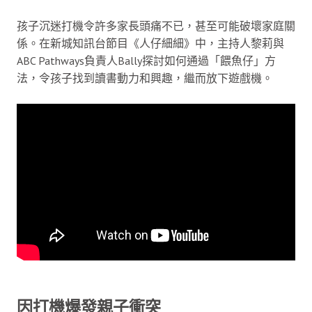
孩子沉迷打機令許多家長頭痛不已，甚至可能破壞家庭關
係。在新城知訊台節目《人仔細細》中，主持人黎莉與
ABC Pathways負責人Bally探討如何通過「餵魚仔」方
法，令孩子找到讀書動力和興趣，繼而放下遊戲機。
因打機爆發親子衝突