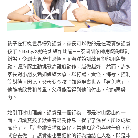
孩子在打機世界得到讚賞，家長可以做的是在現實多讚賞
孩子。Bally以動物訓練作比喻——泰國訓象師用鐵鉤懲罰
錯誤，令到大象產生恐懼。而海洋館訓練員卻能用魚獎
勵，讓海豚主動挑戰高難度動作，越做越好。然而，許多
家長對小朋友猶如訓練大象，以打罵、責怪、侮辱、控制
等對待。因此，父母要令孩子知道現實世界「有魚吃」，
他能被欣賞和尊重，父母能看得到他的付出，他能再努
力。
她引用冰山理論，讚賞是一個行為，即是冰山露出的一
面，如讚賞孩子默書有足夠休息、提早了溫習，所以成績
高分了。「這些讚賞猶如魚仔，當他知道你喜歡什麼，他
就會去做。」讚賞後也要把他的行為連結在人格，即是冰