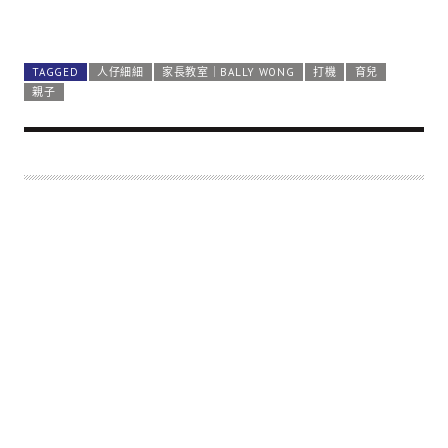
TAGGED
人仔細細
家長教室｜BALLY WONG
打機
育兒
親子