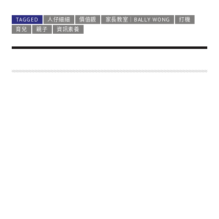
TAGGED
人仔細細
價值觀
家長教室｜BALLY WONG
打機
育兒
親子
資訊素養