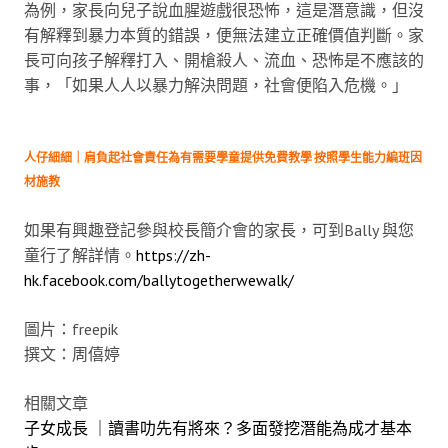
為例，家長向兒子說血腥遊戲很恐怖，這是潛意識，但沒
有解釋到暴力本質的錯誤，便無法建立正確價值判斷。家
長可向孩子解釋打入、開槍殺人、流血、恐怖是不應該的
事，「如果人人以暴力解決問題，社會便陷入危機。」
人仔細細｜肩負起社會責任為有需要學童提供免費教學 按照學生能力編班因
材施教
如果有興趣登記參與校長簡介會的家長，可到Bally 與您
童行了解詳情。
https://zh-
hk.facebook.com/ballytogetherwewalk/
圖片：freepik
撰文：周僖婷
相關文章
子女成長 ｜讀書叻先有將來？多面發挖潛能為成才基本