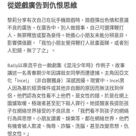
從遊戲廣告到仇恨思維
黎莉分享有次自己在玩手機遊戲時，遊戲彈出色情和意識
不良的廣告，在廣告中，別人做錯事，自己可選擇鞭打
人、無罪釋放或娶為妾侍。她擔心小朋友未能分辨是非，
影響價值觀，「我怕小朋友覺得鞭打人就畫面睇，或者別
人犯錯，無了了之」。
Bally以串流平台一齣劇集《混沌少年時》作例子，故事
講述一名青春期少年因謀殺女同學而遭逮捕。主角因亞文
化「Incel」（非自願獨身）深感困擾。現實中，Incel男
人因為基於經濟條件或其他非自願的原因而無法找到伴
侶，他們認為女性看不上他們，是女性的錯，於是在網上
圍爐取暖，極端者甚至犯下殺人罪行。她提醒家長提防孩
子在網絡世界接受的不良訊息，「我們看不到孩子的網絡
行為與思想。小朋友讀書、娛樂等，都在網絡世界，他們
有機會被人欺凌、侮辱、詐騙、洗腦，甚至改變思想，仇
恨女性。」