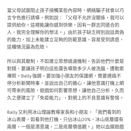
當父母試圖阻止孩子接觸某些內容時，網絡騙子就會以巧
言令色進行誘導，例如說：「父母不允許沒關係，我可以
提供給你。這裡能讓你感到快樂，因有一群志同道合的
人，我完全理解你的想法。」由於孩子缺乏辨別說話真偽
的能力，加上未能建立足夠的防範意識，容易受到誘惑，
這種情況最為危險。
所以與其壓制，不如建立思想過濾機制，告訴他們什麼是
對錯，要讓孩子明白這些廣告導致多少人被洗腦、遭勒索
裸照。Bally 強調，要加強小朋友的保護網，需要通過不
停分析新聞時事，並說出自己的擔心，讓他意識打機上網
可帶來的風險，遊戲如何影響思想，讓他自己分析，久而
久之便建立了「免疫能力」，對網上的不良意識有警惕。
Bally 又利用冰山理論教導家長和小朋友，「我們看到的
冰山表層，如看到他打機，只佔冰山20%，冰山底層還有
兩層，一個是潛意識，二是底層價值觀。」她以血腥遊戲