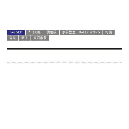
TAGGED
人仔細細
價值觀
家長教室｜BALLY WONG
打機
育兒
親子
資訊素養