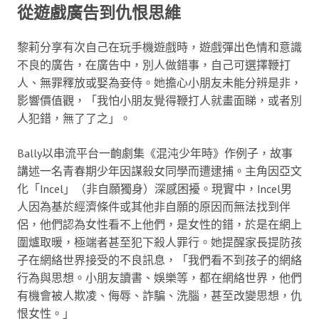
從遊戲廣告到仇恨思維
黎莉分享有次自己在玩手機遊戲時，遊戲彈出色情和意識
不良的廣告，在廣告中，別人做錯事，自己可選擇鞭打
人、無罪釋放或娶為妾侍。她擔心小朋友未能分辨是非，
影響價值觀，「我怕小朋友覺得鞭打人就畫面睇，或者別
人犯錯，無了了之」。
Bally以串流平台一齣劇集《混沌少年時》作例子，故事
講述一名青春期少年因謀殺女同學而遭逮捕。主角因亞文
化「Incel」（非自願獨身）深感困擾。現實中，Incel男
人因為基於經濟條件或其他非自願的原因而無法找到伴
侶，他們認為女性看不上他們，是女性的錯，於是在網上
圍爐取暖，極端者甚至犯下殺人罪行。她提醒家長提防孩
子在網絡世界接受的不良訊息，「我們看不到孩子的網絡
行為與思想。小朋友讀書、娛樂等，都在網絡世界，他們
有機會被人欺凌、侮辱、詐騙、洗腦，甚至改變思想，仇
恨女性。」