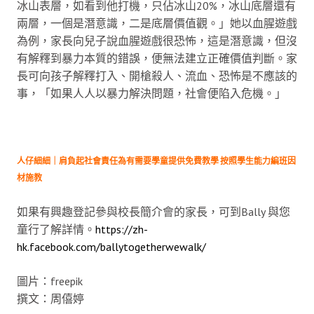
冰山表層，如看到他打機，只佔冰山20%，冰山底層還有
兩層，一個是潛意識，二是底層價值觀。」她以血腥遊戲
為例，家長向兒子說血腥遊戲很恐怖，這是潛意識，但沒
有解釋到暴力本質的錯誤，便無法建立正確價值判斷。家
長可向孩子解釋打入、開槍殺人、流血、恐怖是不應該的
事，「如果人人以暴力解決問題，社會便陷入危機。」
人仔細細｜肩負起社會責任為有需要學童提供免費教學 按照學生能力編班因
材施教
如果有興趣登記參與校長簡介會的家長，可到Bally 與您
童行了解詳情。
https://zh-
hk.facebook.com/ballytogetherwewalk/
圖片：freepik
撰文：周僖婷