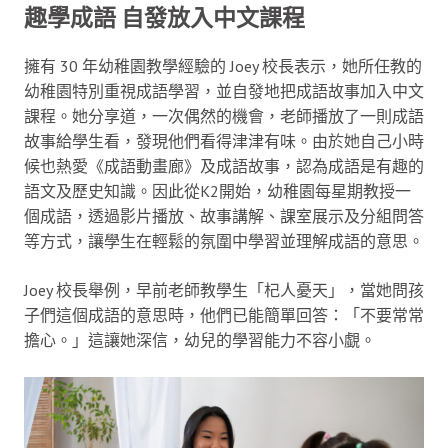
趣學成語 自發放入中文課程
擁有 30 年幼稚園教學經驗的 Joey 校長表示，她所任教的
幼稚園特別重視成語學習，並自發地把成語故事加入中文
課程。她分享道，一次偶然的機會，老師播放了一則成語
故事給學生看，發現他們看得津津有味。由於她自己小時
候也熱愛《成語動畫廊》及成語故事，認為成語是有趣的
語文及歷史知識。因此從K2開始，幼稚園每星期教授一
個成語，透過影片播放、故事講解、課室展示及分組問答
等方式，讓學生在輕鬆的氛圍中學習並理解成語的意思。
Joey 校長舉例，早前老師教學生「杞人憂天」，當她問孩
子們這個成語的意思時，他們已能簡單回答：「不要常常
擔心。」這讓她深信，幼兒的學習能力不容小覷。