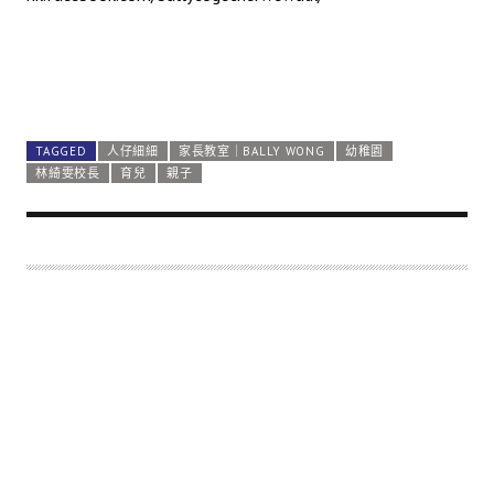
TAGGED
人仔細細
家長教室｜BALLY WONG
幼稚園
林綺雯校長
育兒
親子