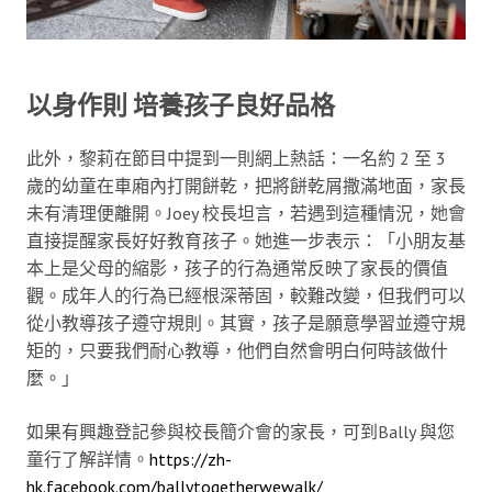
以身作則 培養孩子良好品格
此外，黎莉在節目中提到一則網上熱話：一名約 2 至 3
歲的幼童在車廂內打開餅乾，把將餅乾屑撒滿地面，家長
未有清理便離開。Joey 校長坦言，若遇到這種情況，她會
直接提醒家長好好教育孩子。她進一步表示：「小朋友基
本上是父母的縮影，孩子的行為通常反映了家長的價值
觀。成年人的行為已經根深蒂固，較難改變，但我們可以
從小教導孩子遵守規則。其實，孩子是願意學習並遵守規
矩的，只要我們耐心教導，他們自然會明白何時該做什
麼。」
如果有興趣登記參與校長簡介會的家長，可到Bally 與您
童行了解詳情。
https://zh-
hk.facebook.com/ballytogetherwewalk/