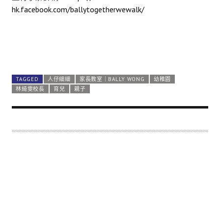
hk.facebook.com/ballytogetherwewalk/
TAGGED
人仔細細
家長教室｜BALLY WONG
幼稚園
林綺雯校長
育兒
親子