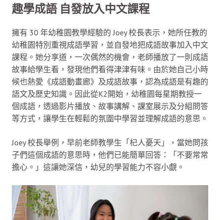
趣學成語 自發放入中文課程
擁有 30 年幼稚園教學經驗的 Joey 校長表示，她所任教的
幼稚園特別重視成語學習，並自發地把成語故事加入中文
課程。她分享道，一次偶然的機會，老師播放了一則成語
故事給學生看，發現他們看得津津有味。由於她自己小時
候也熱愛《成語動畫廊》及成語故事，認為成語是有趣的
語文及歷史知識。因此從K2開始，幼稚園每星期教授一
個成語，透過影片播放、故事講解、課室展示及分組問答
等方式，讓學生在輕鬆的氛圍中學習並理解成語的意思。
Joey 校長舉例，早前老師教學生「杞人憂天」，當她問孩
子們這個成語的意思時，他們已能簡單回答：「不要常常
擔心。」這讓她深信，幼兒的學習能力不容小覷。