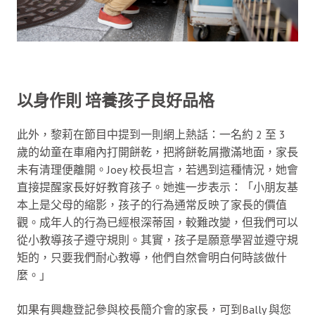
以身作則 培養孩子良好品格
此外，黎莉在節目中提到一則網上熱話：一名約 2 至 3
歲的幼童在車廂內打開餅乾，把將餅乾屑撒滿地面，家長
未有清理便離開。Joey 校長坦言，若遇到這種情況，她會
直接提醒家長好好教育孩子。她進一步表示：「小朋友基
本上是父母的縮影，孩子的行為通常反映了家長的價值
觀。成年人的行為已經根深蒂固，較難改變，但我們可以
從小教導孩子遵守規則。其實，孩子是願意學習並遵守規
矩的，只要我們耐心教導，他們自然會明白何時該做什
麼。」
如果有興趣登記參與校長簡介會的家長，可到Bally 與您