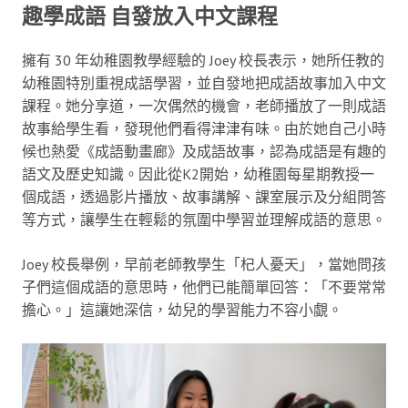
趣學成語 自發放入中文課程
擁有 30 年幼稚園教學經驗的 Joey 校長表示，她所任教的
幼稚園特別重視成語學習，並自發地把成語故事加入中文
課程。她分享道，一次偶然的機會，老師播放了一則成語
故事給學生看，發現他們看得津津有味。由於她自己小時
候也熱愛《成語動畫廊》及成語故事，認為成語是有趣的
語文及歷史知識。因此從K2開始，幼稚園每星期教授一
個成語，透過影片播放、故事講解、課室展示及分組問答
等方式，讓學生在輕鬆的氛圍中學習並理解成語的意思。
Joey 校長舉例，早前老師教學生「杞人憂天」，當她問孩
子們這個成語的意思時，他們已能簡單回答：「不要常常
擔心。」這讓她深信，幼兒的學習能力不容小覷。