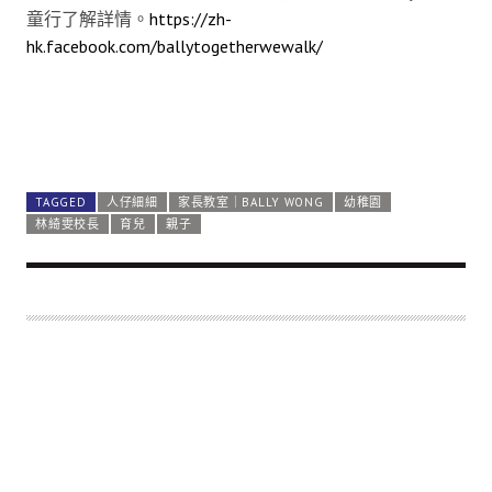
童行了解詳情。
https://zh-
hk.facebook.com/ballytogetherwewalk/
TAGGED
人仔細細
家長教室｜BALLY WONG
幼稚園
林綺雯校長
育兒
親子