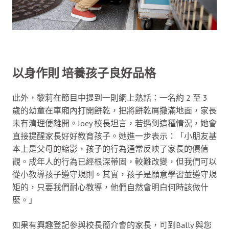
以身作則 培養孩子良好品格
此外，黎莉在節目中提到一則網上熱話：一名約 2 至 3
歲的幼童在車廂內打開餅乾，把將餅乾屑撒滿地面，家長
未有清理便離開。Joey 校長坦言，若遇到這種情況，她會
直接提醒家長好好教育孩子。她進一步表示：「小朋友基
本上是父母的縮影，孩子的行為通常反映了家長的價值
觀。成年人的行為已經根深蒂固，較難改變，但我們可以
從小教導孩子遵守規則。其實，孩子是願意學習並遵守規
矩的，只要我們耐心教導，他們自然會明白何時該做什
麼。」
如果有興趣登記參與校長簡介會的家長，可到Bally 與您