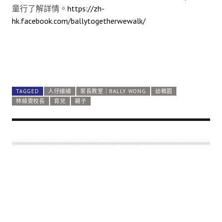
童行了解詳情。
https://zh-
hk.facebook.com/ballytogetherwewalk/
TAGGED
人仔細細
家長教室｜BALLY WONG
幼稚園
林綺雯校長
育兒
親子