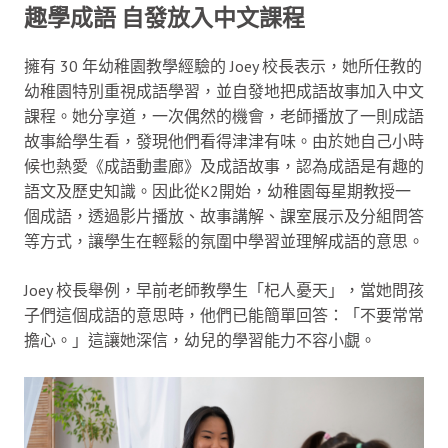
趣學成語 自發放入中文課程
擁有 30 年幼稚園教學經驗的 Joey 校長表示，她所任教的
幼稚園特別重視成語學習，並自發地把成語故事加入中文
課程。她分享道，一次偶然的機會，老師播放了一則成語
故事給學生看，發現他們看得津津有味。由於她自己小時
候也熱愛《成語動畫廊》及成語故事，認為成語是有趣的
語文及歷史知識。因此從K2開始，幼稚園每星期教授一
個成語，透過影片播放、故事講解、課室展示及分組問答
等方式，讓學生在輕鬆的氛圍中學習並理解成語的意思。
Joey 校長舉例，早前老師教學生「杞人憂天」，當她問孩
子們這個成語的意思時，他們已能簡單回答：「不要常常
擔心。」這讓她深信，幼兒的學習能力不容小覷。