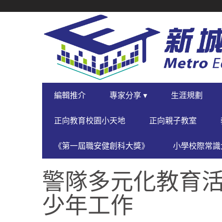
SECONDARY
NAVIGATION
PRIMARY
編輯推介
專家分享 ▾
生涯規劃
NAVIGATION
正向教育校園小天地
正向親子教室
《第一屆職安健創科大獎》
小學校際常識大
警隊多元化教育活
少年工作