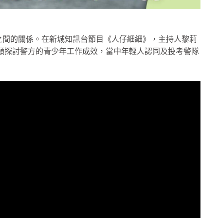
之間的關係。在新城知訊台節目《人仔細細》，主持人黎莉
處處長蕭澤頤探討警方的青少年工作成效，當中年輕人認同及投考警隊