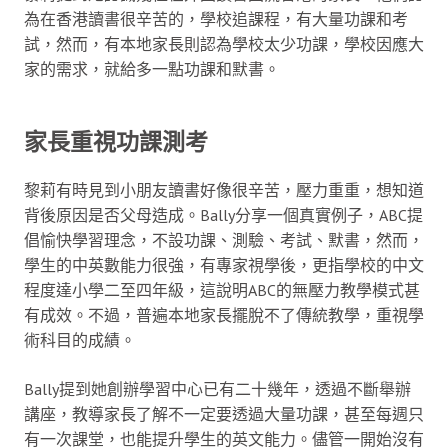
為在香港讀書很辛苦的，學校追課程，有大量功課和考
試，然而，有本地家長則認為學校太少功課，學校因應大
家的需求，就給多一點功課和默書。
家長重視功課測考
黎莉有時見到小朋友讀書好像很辛苦，壓力重重，想知道
背後原因是否父母造成。Bally分享一個真實例子，ABC提
倡愉快學習理念，不設功課、測驗、考試、默書，然而，
學生的中英數能力很強，有專家視學後，更指學校的中文
程度達小學二至四年級，這說明ABC的無壓力教學模式甚
有成效。不過，普遍本地家長擺脫不了傳統教學，重視學
術科目的成績。
Bally提到她創辦學習中心已有二十幾年，透過不斷舉辦
講座，教導家長了解不一定要透過大量功課，甚至每週只
有一次課堂，也能提升學生的英文能力。儘管一開始沒有