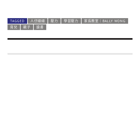
TAGGED
人仔細細
壓力
學習壓力
家長教室｜BALLY WONG
育兒
親子
讀書