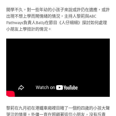
開學不久，對一些年幼的小孩子來說或許仍在適應，或許
出現不想上學而鬧情緒的情況，主持人黎莉與ABC
Pathways負責人Bally在節目《人仔細細》探討如何處理
小朋友上學扭計的情況。
黎莉在九月初在港鐵車廂裡目睹了一個約四歲的小孩大聲
哭泣的情景。外傭一直在照顧著這位小朋友，沒有斥責