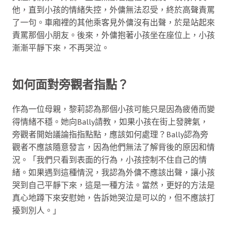
他，直到小孩的情緒失控，外傭無法忍受，終於高聲責罵
了一句。車廂裡的其他乘客見外傭沒有出聲，於是站起來
責罵那個小朋友。後來，外傭抱著小孩坐在座位上，小孩
漸漸平靜下來，不再哭泣。
如何面對旁觀者指點？
作為一位母親，黎莉認為那個小孩可能只是因為疲倦而變
得情緒不穩。她向Bally請教，如果小孩在街上發脾氣，
旁觀者開始議論指指點點，應該如何處理？Bally認為旁
觀者不應該隨意發言，因為他們無法了解背後的原因和情
況。「我們只看到表面的行為，小孩控制不住自己的情
緒。如果遇到這種情況，我認為外傭不應該出聲，讓小孩
哭到自己平靜下來，這是一種方法。當然，更好的方法是
真心地蹲下來安慰她，告訴她哭泣是可以的，但不應該打
擾到別人。」