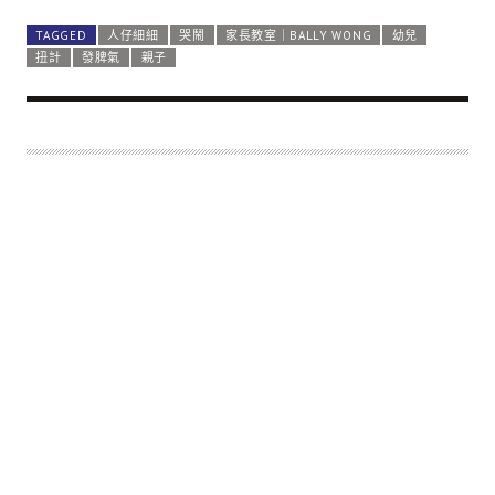
TAGGED
人仔細細
哭鬧
家長教室｜BALLY WONG
幼兒
扭計
發脾氣
親子