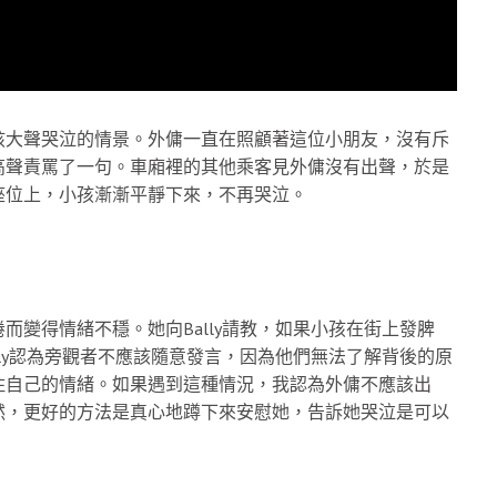
孩大聲哭泣的情景。外傭一直在照顧著這位小朋友，沒有斥
高聲責罵了一句。車廂裡的其他乘客見外傭沒有出聲，於是
座位上，小孩漸漸平靜下來，不再哭泣。
變得情緒不穩。她向Bally請教，如果小孩在街上發脾
ly認為旁觀者不應該隨意發言，因為他們無法了解背後的原
住自己的情緒。如果遇到這種情況，我認為外傭不應該出
然，更好的方法是真心地蹲下來安慰她，告訴她哭泣是可以