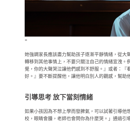
=
她強調家長應該盡力幫助孩子逐漸平靜情緒，從大
轉移到其他事情上，不要只關注自己的情緒宣洩。
覺，你的大聲哭泣讓他們感到不舒服。』或者：『
好。』要不斷提醒他，讓他明白別人的觀感，幫助
引導思考 放下當刻情緒
如果小孩因為不想上學而發脾氣，可以試著引導他
校，眼睛會腫，老師也會問你為什麼哭。」通過引