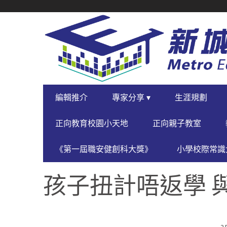
SECONDARY
NAVIGATION
PRIMARY
編輯推介
專家分享 ▾
生涯規劃
NAVIGATION
正向教育校園小天地
正向親子教室
《第一屆職安健創科大獎》
小學校際常識大
孩子扭計唔返學 