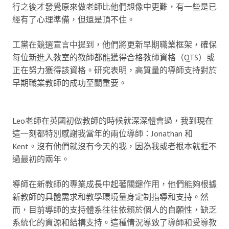
行之後才發覺原來做老師比他們想像中更難，有一些是已
經有了心理準備，但還是頂不住。
工黨在競選宣言中提到，他們將更新早期職業框架，確保
每位新進入教室的教師都能獲得合格教師資格（QTS）或
正在努力獲得該資格。研究表明，高質量的導師支持對於
早期職業教師的成功至關重要。
Leo老師在英國初做教師的時候就深深體會過，我到現在
這一刻都特別感謝我當年的兩位導師：Jonathan 和
Kent。沒有他們就沒有今天的我，因為我或者根本就捱不
過最初的兩年。
導師在新教師的專業成長中起著關鍵作用，他們能夠根據
新教師的具體需求和教學環境量身定制指導和支持。然
而，目前導師的支持體系往往依賴於個人的自願性，缺乏
系統化的資源和結構支持。這種情況導致了導師和受導教