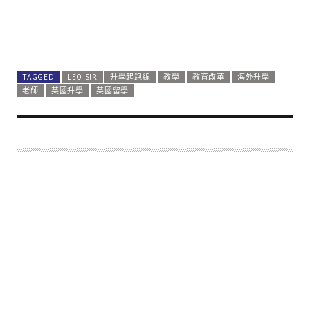
TAGGED
LEO SIR
升學起跑線
教學
教育改革
海外升學
老師
英國升學
英國留學