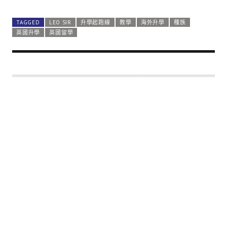
TAGGED
LEO SIR
升學起跑線
教學
海外升學
種族
英國升學
英國留學