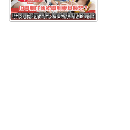
【子女成長】如何為子女選擇傳統學制或 IB學制 ？