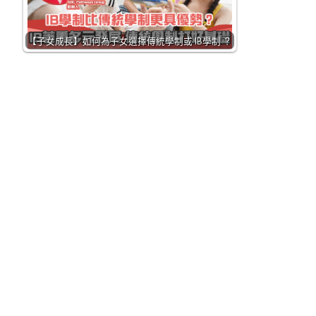
【子女成長】如何為子女選擇傳統學制或 IB學制 ？