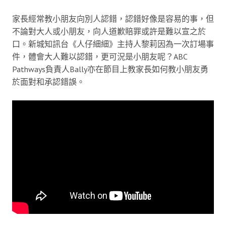
家長經常教小朋友向別人認錯，認錯好像是容易的事，但
不論對大人或小朋友，向人道歉賠罪或許是難以宣之於
口。新城知訊台《人仔細細》主持人黎莉因為一次訂場事
件，體會大人難以認錯，更可況是小朋友呢？ABC
Pathways負責人Bally亦在節目上教家長如何教小朋友勇
於面對和承認錯誤。