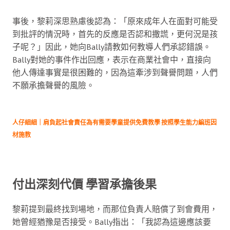
事後，黎莉深思熟慮後認為：「原來成年人在面對可能受
到批評的情況時，首先的反應是否認和撒謊，更何況是孩
子呢？」因此，她向Bally請教如何教導人們承認錯誤。
Bally對她的事件作出回應，表示在商業社會中，直接向
他人傳達事實是很困難的，因為這牽涉到聲譽問題，人們
不願承擔聲譽的風險。
人仔細細｜肩負起社會責任為有需要學童提供免費教學 按照學生能力編班因
材施教
付出深刻代價 學習承擔後果
黎莉提到最終找到場地，而那位負責人賠償了到會費用，
她曾經猶豫是否接受。Bally指出：「我認為這邊應該要