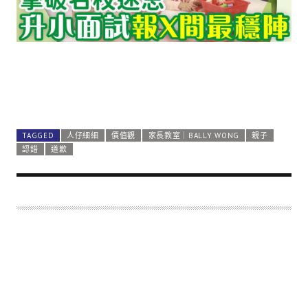
TAGGED
人仔細細
價值觀
家長教室｜BALLY WONG
親子
認錯
道歉