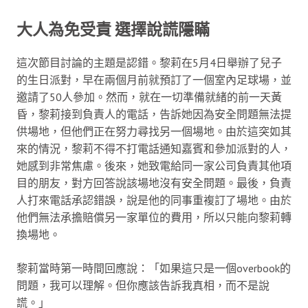
大人為免受責 選擇說謊隱瞞
這次節目討論的主題是認錯。黎莉在5月4日舉辦了兒子
的生日派對，早在兩個月前就預訂了一個室內足球場，並
邀請了50人參加。然而，就在一切準備就緒的前一天黃
昏，黎莉接到負責人的電話，告訴她因為安全問題無法提
供場地，但他們正在努力尋找另一個場地。由於這突如其
來的情況，黎莉不得不打電話通知嘉賓和參加派對的人，
她感到非常焦慮。後來，她致電給同一家公司負責其他項
目的朋友，對方回答說該場地沒有安全問題。最後，負責
人打來電話承認錯誤，說是他的同事重複訂了場地。由於
他們無法承擔賠償另一家單位的費用，所以只能向黎莉轉
換場地。
黎莉當時第一時間回應說：「如果這只是一個overbook的
問題，我可以理解。但你應該告訴我真相，而不是說
謊。」