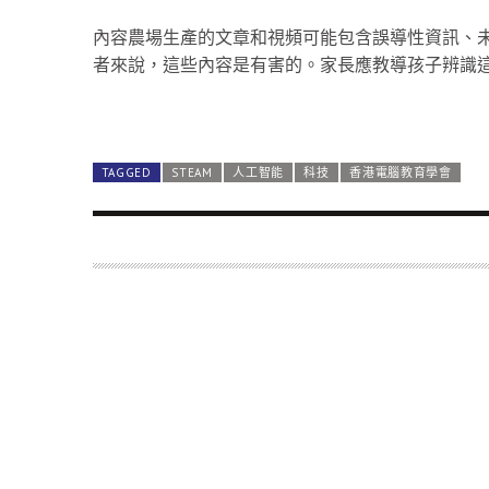
內容農場生產的文章和視頻可能包含誤導性資訊、
者來說，這些內容是有害的。家長應教導孩子辨識
三.如何教子女判斷網絡內容價值
面對虛假資訊，最重要的是保持警覺並採取主動行
們對可疑的內容提出問題。這樣不僅可以幫助個人
和提高整體的媒介素養。
TAGGED
STEAM
人工智能
科技
香港電腦教育學會