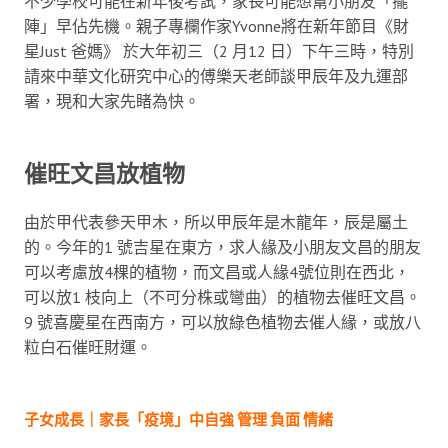
不少學校可能在新年後考試，家長可能想幫小朋友「擺
陣」早佔先機。親子專欄作家Yvonne將在新年節目《財
星Just 爸媽》 於大年初三（2 月12 日）下午三時，特別
請來中華文化研究中心的傅樂天老師談甲辰年及九運部
署，現和大家先睹為快。
催旺文昌放植物
由於甲代表參天甲木，所以甲辰年是木龍年，辰是屬土
的。今年的1 號吉星在東方，求人緣及小朋友文昌的朋友
可以考慮放4棵的植物，而文昌或人緣4號位則在西北，
可以放1 枝向上（不可分株或彎曲）的植物去催旺文昌。
9 號喜慶星在西南方，可以放綠色植物去催人緣，或放八
粒白石催旺財運。
子女成長｜家長「疫境」中自強 管理 負面 情緒