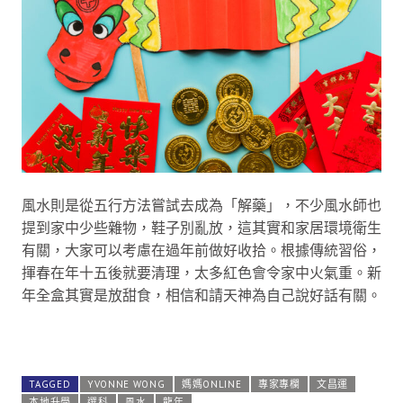
風水則是從五行方法嘗試去成為「解藥」，不少風水師也
提到家中少些雜物，鞋子別亂放，這其實和家居環境衛生
有關，大家可以考慮在過年前做好收拾。根據傳統習俗，
揮春在年十五後就要清理，太多紅色會令家中火氣重。新
年全盒其實是放甜食，相信和請天神為自己說好話有關。
TAGGED
YVONNE WONG
媽媽ONLINE
專家專欄
文昌運
本地升學
選科
風水
龍年