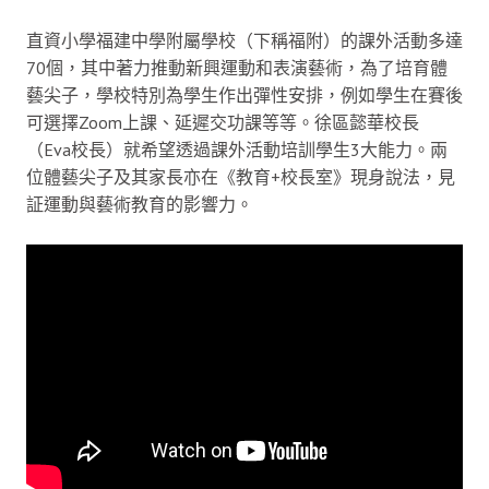
直資小學福建中學附屬學校（下稱福附）的課外活動多達
70個，其中著力推動新興運動和表演藝術，為了培育體
藝尖子，學校特別為學生作出彈性安排，例如學生在賽後
可選擇Zoom上課、延遲交功課等等。徐區懿華校長
（Eva校長）就希望透過課外活動培訓學生3大能力。兩
位體藝尖子及其家長亦在《教育+校長室》現身說法，見
証運動與藝術教育的影響力。