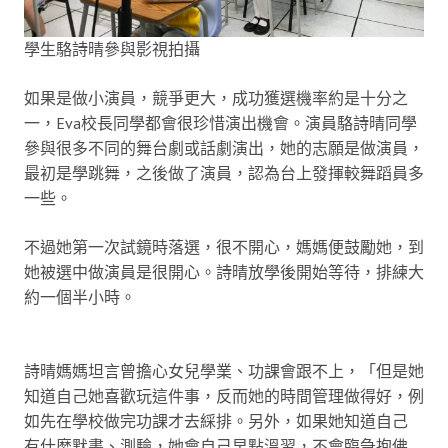
學生駱詩晴參與影視拍攝
如果是做小演員，競爭更大，成功獲選機率約是十分之
一，Eva校長同學都會很珍惜演出機會。演員駱詩晴同學
參與很多不同的舞台劇或話劇演出，她的志願是做演員，
最初是學跳舞，之後做了演員，認為台上發揮較舞蹈員多
一些。
不過她第一次試鏡時落選，很不開心，媽媽便鼓勵她，到
她被選中做演員是很開心。詩晴放學後開始等待，排練大
約一個半小時。
詩晴媽媽坦言曾擔心女兒學業、功課會跟不上，「但是她
知道自己她喜歡玩這件事，反而她的時間管理做得好，例
如先在學校做完功課才去綵排。另外，如果她知道自己
有什麼默書、測驗，她會自己早點溫習，不會臨急抱佛