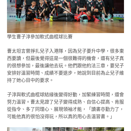
學生曹子淳參加軟式曲棍球比賽
曹太坦言曾掙扎兒子入港隊，因為兒子要升中學，很多東
西要讀，但最後覺得這是一個很難得的機會，還有兒子真
的很想參加，最後讓他去玩。他們跟他約法三章，要兒子
安排好溫習時間、成績不要退步，她說到目前為止兒子維
持了她心目中的要求。
子淳與軟式曲棍球結緣後變得好動，加緊練習時間，還會
努力溫習。曹太見證了兒子變得成熟、自信心提高、肯服
從指令、多了同理心、展現領袖才能，「讀書亦勤力了，
可能他真的很怕沒得玩，所以真的用心去溫習書。」