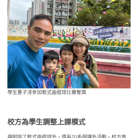
學生曹子淳參加軟式曲棍球比賽奪獎
校方為學生調整上課模式
福附除了軟式曲棍球外，還有70多個課外活動，校方會