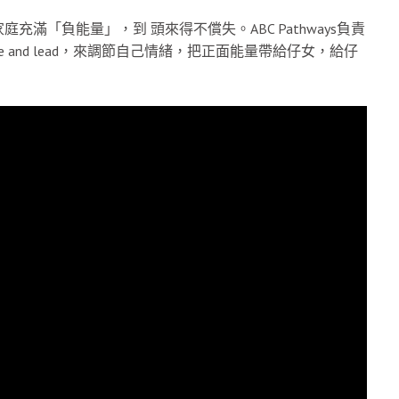
滿「負能量」，到 頭來得不償失。ABC Pathways負責
e and lead，來調節自己情緒，把正面能量帶給仔女，給仔