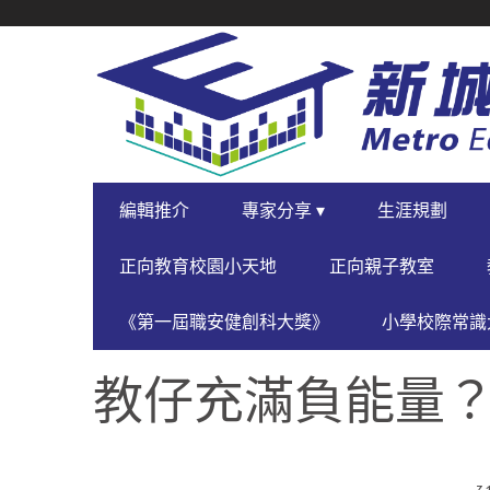
SECONDARY
NAVIGATION
PRIMARY
編輯推介
專家分享 ▾
生涯規劃
NAVIGATION
正向教育校園小天地
正向親子教室
《第一屆職安健創科大獎》
小學校際常識大
教仔充滿負能量