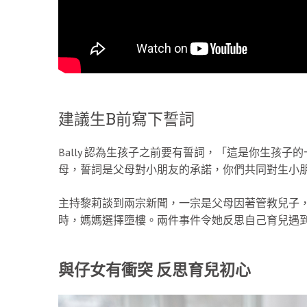
建議生B前寫下誓詞
Bally 認為生孩子之前要有誓詞，「這是你生孩
母，誓詞是父母對小朋友的承諾，你們共同對生小
主持黎莉談到兩宗新聞，一宗是父母因著管教兒子
時，媽媽選擇墮樓。兩件事件令她反思自己育兒遇
與仔女有衝突 反思育兒初心