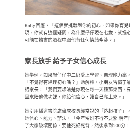
Bally 回應，「這個就挑戰到你的初心，如果你
現，你就有這個疑問，為什麼仔仔現在七歲，就擔
可能在讀書的過程中跟他有任何情緒牽涉。」
家長放手 給予子女信心成長
她舉例，如果想仔仔中二仍愛上學習、自理能力高
「不覺得有違理初心嗎？」她解釋，小朋友習慣了
語家長：「我們要想清楚你現在每一天種那東西，
回來陪他做功課，你給他信心，讓自己爬上來。」
她引用播道書院盧偉成校長經常說的「造起孩子」
她信心、能力、辦法，「今年留班不行不要緊 明年
了大家破壞關係，要他死記死背，然後拿到100分