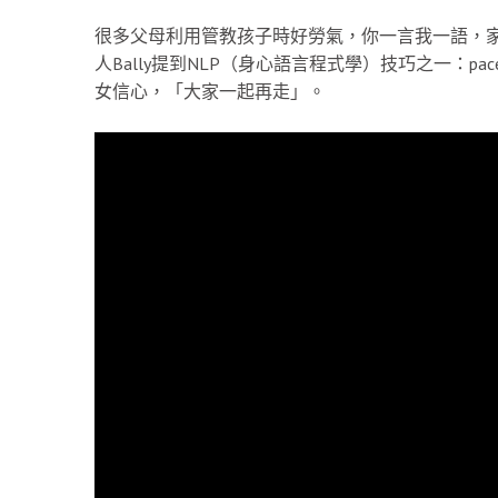
很多父母利用管教孩子時好勞氣，你一言我一語，家庭充
人Bally提到NLP（身心語言程式學）技巧之一：pac
女信心，「大家一起再走」。